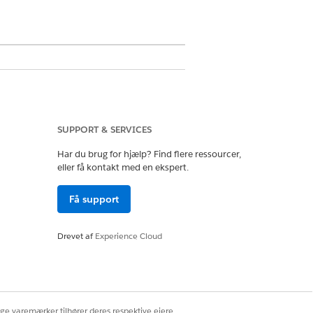
SUPPORT & SERVICES
Har du brug for hjælp? Find flere ressourcer,
owth
eller få kontakt med en ekspert.
Få support
ministrere brugeradgang. Hvis du vil
Drevet af
Experience Cloud
essættets detaljeside i Opsætning.
bejder med program- og sagsstyring.
ige varemærker tilhører deres respektive ejere.