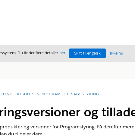
ssystem. Du finder flere detaljer
her
.
Skift til engelsk
Ikke nu
ELINKTEXTSHORT
PROGRAM- OG SAGSSTYRING
ingsversioner og tillade
odukter og versioner for Programstyring. Få derefter mere 
dan du tildeler dem.