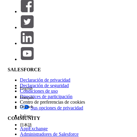
Filtrar por (0)
SELECCIONAR FILTROS
Agregar
Área de productos
Repercusión de función
SALESFORCE
Declaración de privacidad
Declaración de seguridad
English
Condiciones de uso
Directrices de participación
Français
Centro de preferencias de cookies
Deutsch
Sus opciones de privacidad
Edición
Italiano
COMMUNITY
日本語
AppExchange
Administradores de Salesforce