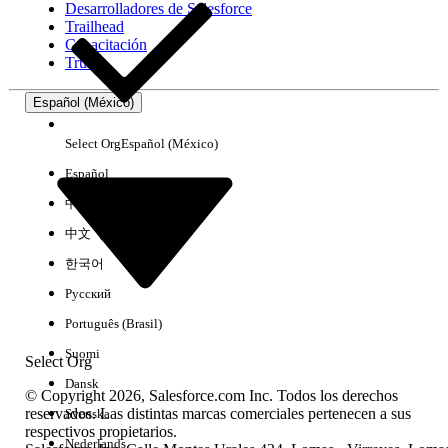
Desarrolladores de Salesforce
Trailhead
Experiencia
Capacitación
Trust
Español (México)
Borrar todo
Listo
Select Org
Español (México)
Español
中文（简体）
中文（繁體）
한국어
Русский
Português (Brasil)
Suomi
Select Org
Dansk
© Copyright 2026, Salesforce.com Inc. Todos los derechos
reservados. Las distintas marcas comerciales pertenecen a sus
Svenska
respectivos propietarios.
No hay resultados
Nederlands