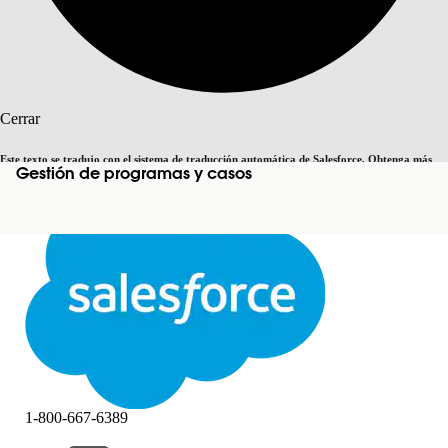
Buscar
Cerrar
Este texto se tradujo con el sistema de traducción automática de Salesforce. Obtenga más
Gestión de programas y casos
Cambiar a inglés
Ahora no
detalles
aquí
.
Cerrar
Cerrar
1-800-667-6389