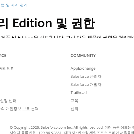
램 및 사례 관리
Edition 및 권한
품 및 Edition을 검토합니다. 그런 다음 제품이 권한을 처리
RCE
COMMUNITY
 처리방침
AppExchange
Salesforce 관리자
rformance
,
Unlimited
및
Developer
Edition
Salesforce 개발자
limited
,
Developer
Edition
Trailhead
 설정 센터
교육
formance
,
Unlimited
및
Developer
Edition
의 개인정보 보호 선택
신뢰
loud Growth를 사용하는
Enterprise
,
Performance
,
Unlimited
및
Develop
© Copyright 2026, Salesforce.com Inc. All rights reserved. 여러 등
사업자 등록번호 : 120-86-92851 , 대표자 : 벤슨웡 세일즈포스 코리아 서울특