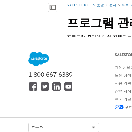
SALESFORCE 도움말
문서
프로그
위치:
목차 표시
프로그램 관리 
프로그램 관리에 대해 지원되는 제
해 알아봅니다.
필수 EDITION
SALESFO
개인정보
지원 제품: Lightning Experience
1-800-667-6389
보안 정책
Education Cloud:
Enterprise
,
Pe
사용 약관
Nonprofit Cloud:
Enterprise
,
Un
참여 지침
쿠키 기본
공공 부문 솔루션:
Enterprise
,
Per
귀하
Net Zero Cloud: Net Zero C
Select Org
한국어
필수 권한