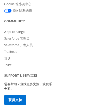
此权限集包含用户权限、权限集
Cookie 首选项中心
许可证，以及福利、个案、组
Education Cloud 完整访问
您的隐私选择
群、投诉、目标、计划和重复计
权限
划的对象访问权限。
COMMUNITY
Net Zero Cloud 管理员
分配给所有使用计划和个案管理
的 Net Zero Cloud 用户。
AppExchange
或者
此权限集包括用户权限和计划和
Salesforce 管理员
倡议的对象访问权限。
Net Zero Cloud 经理
Salesforce 开发人员
适用于 Experience Cloud
分配给访问 Experience Cloud
Trailhead
的计划和个案管理
站点上的计划和个案管理功能的
培训
所有用户。
Trust
项目管理来宾访问权限
分配给来宾用户简档，并包含计
划、福利、福利类型、福利计
SUPPORT & SERVICES
划、福利会话和转诊对象共享，
以便未经身份验证的用户在
需要帮助？查找更多资源，或联系
Experience Cloud 站点上浏览计
专家。
划和福利。
获得支持
自定义权限