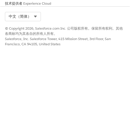
技术提供者
Experience Cloud
如果您自定义此功能（例如添加字段），请创建自定义权限集。要
从默认权限集中删除用户权限，请创建禁用权限集。然后，除了自
定义权限集和禁用权限集之外，使用权限集组为用户分配默认权限
Select Org
中文（简体）
集。这种方法确保用户始终拥有最新的默认权限，并且是复制权限
集的替代方法。
© Copyright 2026, Salesforce.com Inc. 公司版权所有。保留所有权利。其他
各商标均为其各自的所有人所有。
Salesforce, Inc. Salesforce Tower, 415 Mission Street, 3rd Floor, San
另请参阅：
Francisco, CA 94105, United States
管理权限集分配
权限集组
禁用权限集
本文章是否解决您的问题？
请与我们共享您的想法，以便我们进行改进！
是
否