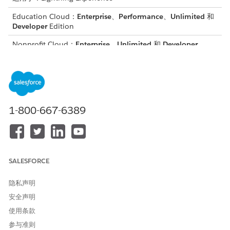
Education Cloud：
Enterprise
、
Performance
、
Unlimited
和
Developer
Edition
Nonprofit Cloud：
Enterprise
、
Unlimited
和
Developer
Edition
公共部门解决方案：
Enterprise
、
Performance
、
Unlimited
和
Developer
Edition
Net Zero Cloud：具有 Net Zero Cloud Growth 的
1-800-667-6389
Enterprise
、
Performance
、
Unlimited
和
Developer
Edition
所需权限
我们建议您使用权限集组和禁用权限集来管理用户访问。要查看权
SALESFORCE
限集中包含的内容，请在“设置”中权限集的详细信息页面上单击
查
看汇总
。还要查看云的文档。
隐私声明
权限集名称
备注
安全声明
使用条款
高级计划管理
分配给使用计划和个案管理的所
有用户。
参与准则
或者