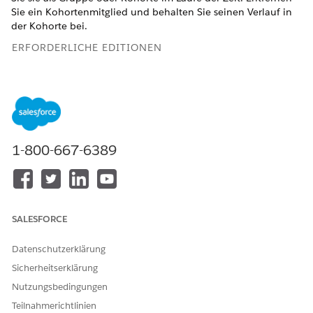
Sie ein Kohortenmitglied und behalten Sie seinen Verlauf in
der Kohorte bei.
ERFORDERLICHE EDITIONEN
Verfügbarkeit: Education Cloud, Nonprofit Cloud und
Lösungen für den öffentlichen Sektor.
Editionsverfügbarkeit
anzeigen
.
ERFORDERLICHE BENUTZERBERECHTIGUNGEN
1-800-667-6389
Verwalten von Kohorten
Berechtigungssatz
und Kohortenmitgliedern:
"Erweiterte
Programmverwaltung"
ODER
SALESFORCE
Berechtigungssatz
Datenschutzerklärung
"Vollständiger Zugriff auf
Education Cloud"
Sicherheitserklärung
Nutzungsbedingungen
Erstellen von Programmkohorten und Hinzufügen von
Teilnahmerichtlinien