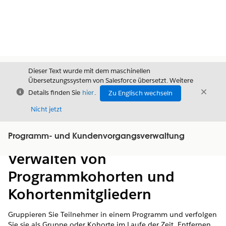
Dieser Text wurde mit dem maschinellen
Übersetzungssystem von Salesforce übersetzt. Weitere
Schließen
Schli
Details finden Sie
hier
.
Zu Englisch wechseln
Schließ
Nicht jetzt
Programm- und Kundenvorgangsverwaltung
Inhalt
Inhalt anzeigen
Verwalten von
Programmkohorten und
Kohortenmitgliedern
Gruppieren Sie Teilnehmer in einem Programm und verfolgen
Sie sie als Gruppe oder Kohorte im Laufe der Zeit. Entfernen