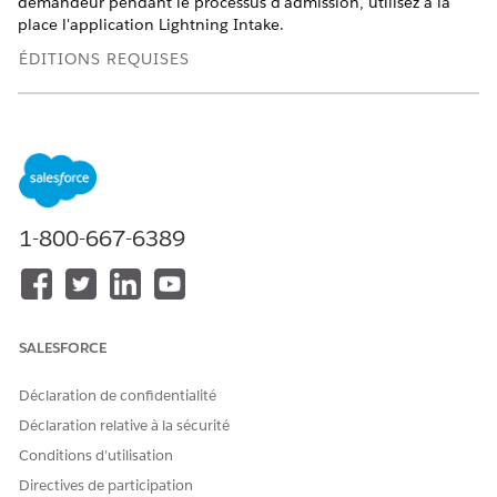
demandeur pendant le processus d'admission, utilisez à la
place l'application Lightning Intake.
ÉDITIONS REQUISES
Disponible avec : Education Cloud, Nonprofit Cloud,
Solutions Secteur public et Net Zero Cloud.
Afficher la
disponibilité
AUTORISATIONS UTILISATEUR REQUISES
1-800-667-6389
Pour ajouter des individus à
Ensemble d'autorisations
des programmes :
Gestion des programmes
avancée
OU
SALESFORCE
Ensemble d'autorisations
Accès complet à Education
Déclaration de confidentialité
Cloud
Déclaration relative à la sécurité
OU
Conditions d’utilisation
Ensemble d'autorisations
Directives de participation