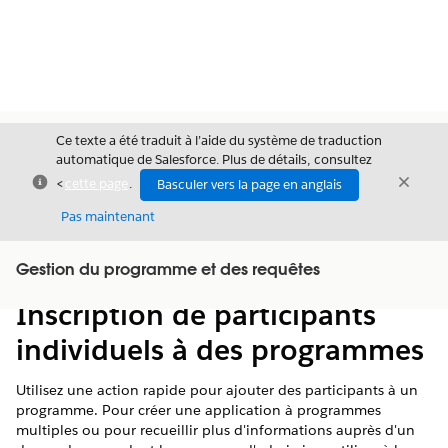
Ce texte a été traduit à l’aide du système de traduction
automatique de Salesforce. Plus de détails, consultez
Fermer
Ferme
<
cette page
.
Basculer vers la page en anglais
Fermer
Pas maintenant
Table des
Gestion du programme et des requêtes
Afficher la table des matières
matières
Inscription de participants
individuels à des programmes
Utilisez une action rapide pour ajouter des participants à un
programme. Pour créer une application à programmes
multiples ou pour recueillir plus d'informations auprès d'un