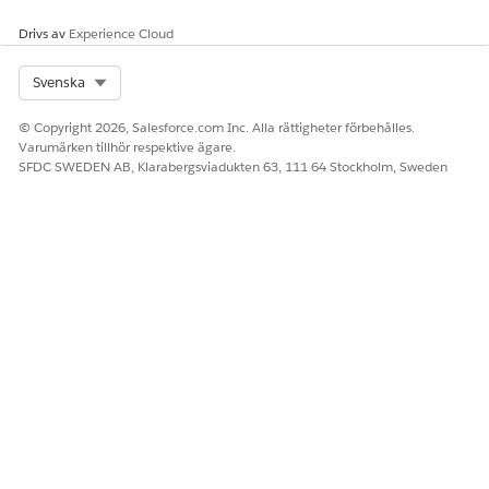
statusen till Tillämpad.
Drivs av
Experience Cloud
Select Org
Svenska
LÖSTE DENNA ARTIKEL DITT PROBLEM?
© Copyright 2026, Salesforce.com Inc. Alla rättigheter förbehålles.
Berätta för oss vad vi kan förbättra!
Varumärken tillhör respektive ägare.
SFDC SWEDEN AB, Klarabergsviadukten 63, 111 64 Stockholm, Sweden
Ja
Nej