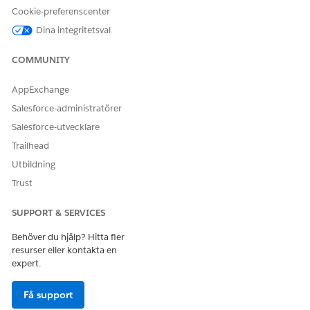
ELLER Net Zero Cloud
Cookie-preferenscenter
Manager
Dina integritetsval
I navigeringsmenyn för appen Programhantering, välj
Program
.
COMMUNITY
Välj ett program och klicka sedan på
Lägg till deltagare
.
AppExchange
Salesforce-administratörer
Salesforce-utvecklare
Trailhead
En deltagare kan endast ha en aktiv
ANTECKNING
Utbildning
programregistrering åt gången.
Trust
I Välj deltagare från, välj
Konton
eller
Kontakter
.
SUPPORT & SERVICES
Välj deltagare från listan.
För att hitta namn i långa listor, sök antingen efter ett
Behöver du hjälp? Hitta fler
specifikt namn eller filtrera med listvyer.
resurser eller kontakta en
Spara dina ändringar.
expert.
För varje deltagare som du lägger till i programmet skapar
Salesforce en programregistreringspost med
Få support
standardstatus. Om du inte har en standardstatus sätts