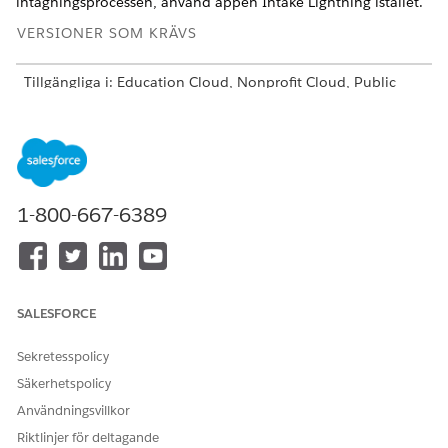
intagningsprocessen, använd appen Intake Lightning istället.
VERSIONER SOM KRÄVS
Tillgängliga i: Education Cloud, Nonprofit Cloud, Public
Sector Solutions och Net Zero Cloud.
Visa
versionstillgänglighet
.
ANVÄNDARBEHÖRIGHETER SOM KRÄVS FÖR ATT
Lägga till individer i
Behörighetsuppsättningen
1-800-667-6389
program:
Avancerad
programhantering
ELLER
Behörighetsuppsättningen
SALESFORCE
Fullständig åtkomst till
Education Cloud
Sekretesspolicy
ELLER
Säkerhetspolicy
Behörighetsuppsättningen
Användningsvillkor
Net Zero Cloud Admin
Riktlinjer för deltagande