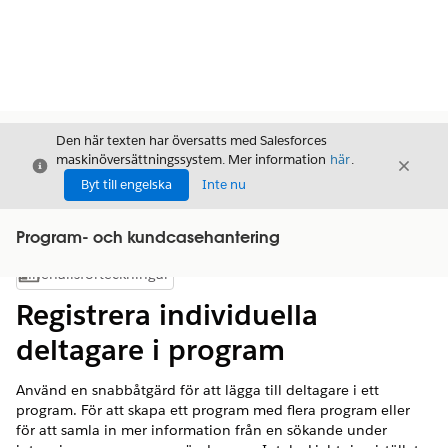
Den här texten har översatts med Salesforces
maskinöversättningssystem. Mer information
här
.
Stäng
Stäng
Stäng
Byt till engelska
Inte nu
Program- och kundcasehantering
Innehållsförteckningar
Visa innehållsförteckning
Registrera individuella
deltagare i program
Använd en snabbåtgärd för att lägga till deltagare i ett
program. För att skapa ett program med flera program eller
för att samla in mer information från en sökande under