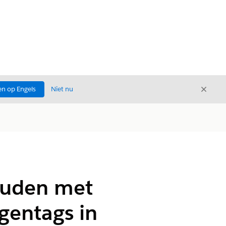
Sluite
n op Engels
Niet nu
Sluiten
ouden met
gentags in