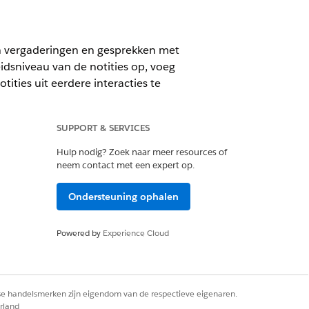
an vergaderingen en gesprekken met
idsniveau van de notities op, voeg
ities uit eerdere interacties te
langentags.
SUPPORT & SERVICES
Hulp nodig? Zoek naar meer resources of
editionbeschikbaarheid
.
neem contact met een expert op.
 in
Interactiesamenvattingen
Ondersteuning ophalen
iken van de uitgebreide interface
s te maken, interactiedetails,
Powered by
Experience Cloud
.
rse handelsmerken zijn eigendom van de respectieve eigenaren.
rland