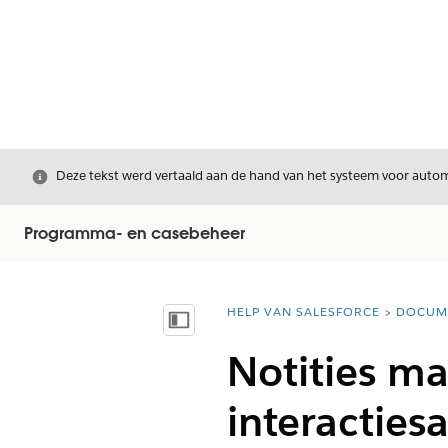
Sluiten
Deze tekst werd vertaald aan de hand van het systeem voor automa
Programma- en casebeheer
HELP VAN SALESFORCE
DOCUM
U bent hier:
Inhoudsopgave weergeven
Notities m
interacties