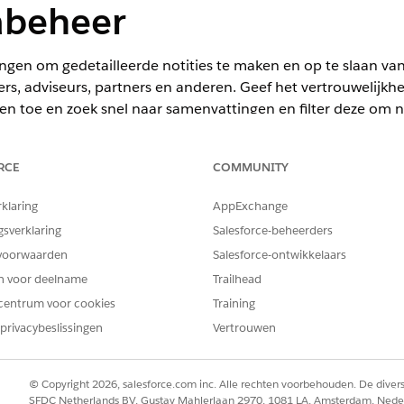
beheer
ngen om gedetailleerde notities te maken en op te slaan v
rs, adviseurs, partners en anderen. Geef het vertrouwelijkhe
en toe en zoek snel naar samenvattingen en filter deze om not
 en behoeften van een persoon aan interactienotities met be
RCE
COMMUNITY
rklaring
AppExchange
d, Nonprofit Cloud en oplossingen voor de publieke sector.
Bekijk 
gsverklaring
Salesforce-beheerders
n en belangentags wilt instellen, begint u met de instructies
voorwaarden
Salesforce-ontwikkelaars
ze instructies omvatten stappen voor het instellen en gebru
en voor deelname
Trailhead
Deze interface biedt gebruikers een manier om vergadernotitie
centrum voor cookies
Training
oe te voegen en de notities te delen met andere gebruikers
privacybeslissingen
Vertrouwen
es
© Copyright 2026, salesforce.com inc. Alle rechten voorbehouden. De dive
SFDC Netherlands BV, Gustav Mahlerlaan 2970, 1081 LA, Amsterdam, Nede