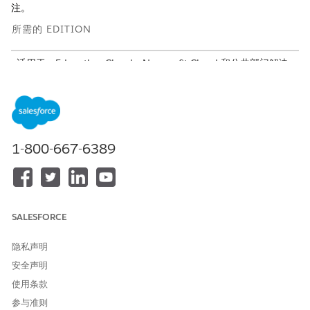
注。
所需的 EDITION
适用于：Education Cloud、Nonprofit Cloud 和公共部门解决
方案。
查看版本可用性
。
要设置交互汇总和兴趣标签，请从
配置和使用交互汇总
中的说明开
始。这些说明包括设置和使用增强交互备注界面的步骤。此界面为
用户提供了创建会议备注、添加交互详细信息、出席者和兴趣标签
以及与其他用户共享备注的方式。
1-800-667-6389
另请参阅：
互动总结
兴趣标记
SALESFORCE
隐私声明
安全声明
本文章是否解决您的问题？
使用条款
请与我们共享您的想法，以便我们进行改进！
参与准则