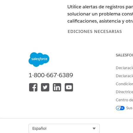
Utilice alertas de registros p
solucionar un problema consti
calificaciones, asistencia y ot
EDICIONES NECESARIAS
Disponible en: Education Cloud,
SALESFO
El componente Alerta de regis
registro necesita su atención.
Declaraci
y gravedad. Los usuarios puede
1-800-667-6389
Declaraci
Condicio
CONSULTE TAMBIÉN:
Directric
Alertas de registros
Centro de
Sus
¿RESOLVIÓ ESTE ARTÍCULO SU 
¡Háganos saber cómo podemos m
Select Org
Español