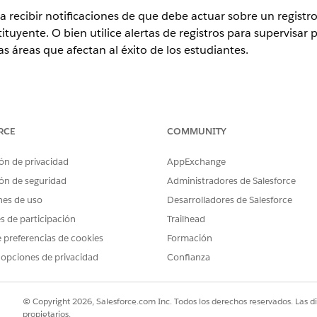
ara recibir notificaciones de que debe actuar sobre un registr
tuyente. O bien utilice alertas de registros para supervisar
ras áreas que afectan al éxito de los estudiantes.
 Nonprofit Cloud y Soluciones del sector público.
Ver disponibilid
RCE
COMMUNITY
tro muestra trabajadores sociales, revisores de aplicacione
 Proporciona una descripción de la alerta y organiza alertas 
ón de privacidad
AppExchange
n descartar o silenciar alertas.
ón de seguridad
Administradores de Salesforce
nes de uso
Desarrolladores de Salesforce
es de participación
Trailhead
 preferencias de cookies
Formación
 opciones de privacidad
Confianza
PROBLEMA?
© Copyright 2026, Salesforce.com Inc. Todos los derechos reservados. Las d
ejorar!
propietarios.