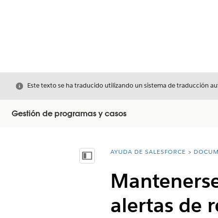
Cerrar
Este texto se ha traducido utilizando un sistema de traducción a
Gestión de programas y casos
AYUDA DE SALESFORCE
DOCUM
Usted está aquí:
Mostrar índice de materias
Mantenerse
alertas de 