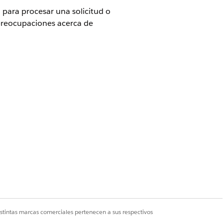
o para procesar una solicitud o
 preocupaciones acerca de
ad de edición
.
s y otros usuarios cuando un
por categorías, como tipo, prioridad
Sí
No
istintas marcas comerciales pertenecen a sus respectivos