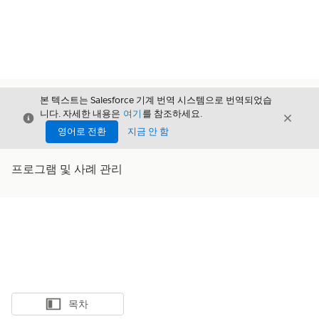
본 텍스트는 Salesforce 기계 번역 시스템으로 번역되었습
니다. 자세한 내용은
여기
를 참조하세요.
닫기
닫기
닫기
영어로 전환
지금 안 함
프로그램 및 사례 관리
목차
목차 표시