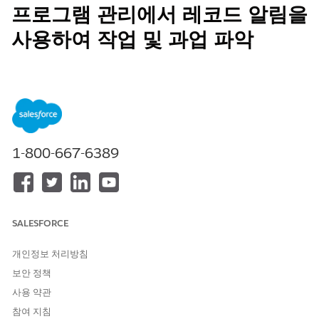
프로그램 관리에서 레코드 알림을
사용하여 작업 및 과업 파악
레코드 알림을 사용하여 신청을 처리하거나 구성원의 우려 사항을
해결하기 위해 레코드에서 조치를 취해야 한다는 알림을 받습니다.
또는 레코드 알림을 사용하여 학생 성공에 영향을 미치는 등급, 참
석, 기타 영역에 대한 우려 사항을 모니터링합니다.
필수 EDITION
1-800-667-6389
지원 제품: Education Cloud, Nonprofit Cloud, 공공 부문 솔루
션.
Edition Availability 보기
.
레코드 경고 구성 요소는 레코드에 주의가 필요한 경우 사례담당자,
SALESFORCE
신청 검토자, 기타 사용자를 표시합니다. 해당 구성 요소는 경고에
대한 설명을 제공하고 유형, 우선 순위, 심각도 등 범주를 기준으로
경고를 구성합니다. 사용자는 경고를 해제하거나 일시 중지할 수 있
개인정보 처리방침
습니다.
보안 정책
사용 약관
다음 사항도 참조:
참여 지침