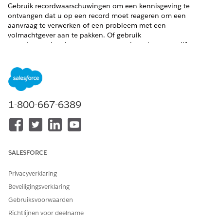
Gebruik recordwaarschuwingen om een kennisgeving te
ontvangen dat u op een record moet reageren om een
aanvraag te verwerken of een probleem met een
volmachtgever aan te pakken. Of gebruik
recordwaarschuwingen om zorgen te bewaken over cijfers,
deelname en andere gebieden die van invloed zijn op het
succes van studenten.
VEREISTE EDITIONS
1-800-667-6389
Beschikbaar in: Education Cloud, Nonprofit Cloud en
oplossingen voor de publieke sector.
Bekijk
editionbeschikbaarheid
.
De component Recordwaarschuwing toont casemedewerkers,
toepassingsbeoordelaars en andere gebruikers wanneer een
SALESFORCE
record hun aandacht nodig heeft. Het biedt een beschrijving
van de waarschuwing en organiseert waarschuwingen op
Privacyverklaring
categorieën, zoals type, prioriteit en ernst. Gebruikers kunnen
Beveiligingsverklaring
waarschuwingen negeren of in slaapstand zetten.
Gebruiksvoorwaarden
ZIE OOK:
Richtlijnen voor deelname