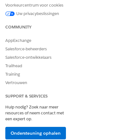
Recordwaarschuwingen
Voorkeurcentrum voor cookies
Uw privacybeslissingen
COMMUNITY
HEEFT DIT ARTIKEL UW PROBLEEM OPGELOST?
Laat ons weten wat we kunnen doen om te verbeteren!
AppExchange
Salesforce-beheerders
Ja
Nee
Salesforce-ontwikkelaars
Trailhead
Training
Vertrouwen
SUPPORT & SERVICES
Hulp nodig? Zoek naar meer
resources of neem contact met
een expert op.
Ondersteuning ophalen