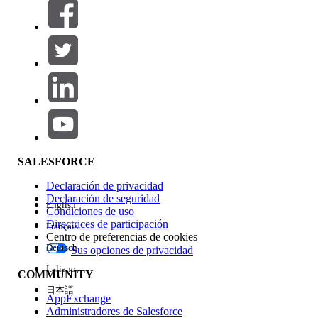
Filtros (0)
SELECCIONAR FILTROS
Agregar
Área de productos
Repercusión de función
SALESFORCE
Declaración de privacidad
Declaración de seguridad
English
Condiciones de uso
Directrices de participación
Français
Centro de preferencias de cookies
Deutsch
Sus opciones de privacidad
Edición
Italiano
COMMUNITY
日本語
AppExchange
Administradores de Salesforce