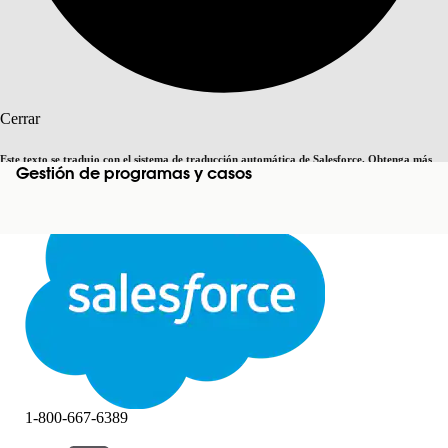
Buscar
Cerrar
Este texto se tradujo con el sistema de traducción automática de Salesforce. Obtenga más
Gestión de programas y casos
Cambiar a inglés
Ahora no
detalles
aquí
.
Cerrar
Cerrar
1-800-667-6389