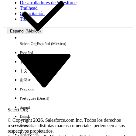
Desarrolladores de Salesforce
Trailhead
Experiencia
Capacitación
Trust
Español (México)
Borrar todo
Listo
Select Org
Español (México)
Español
中文（简体）
中文（繁體）
한국어
Русский
Português (Brasil)
Suomi
Select Org
Dansk
© Copyright 2026, Salesforce.com Inc. Todos los derechos
reservados. Las distintas marcas comerciales pertenecen a sus
Svenska
respectivos propietarios.
No hay resultados
Nederlands