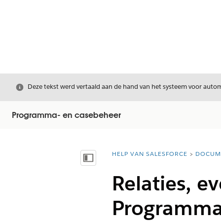
Sluiten
Deze tekst werd vertaald aan de hand van het systeem voor automa
Programma- en casebeheer
HELP VAN SALESFORCE
DOCUM
U bent hier:
Inhoudsopgave weergeven
Relaties, ev
Programma