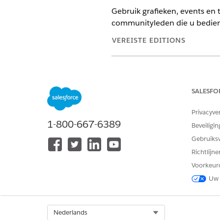
Gebruik grafieken, events en t
communityleden die u bedie
VEREISTE EDITIONS
Beschikbaar in: Education Clou
SALESFO
Grafieken van relaties confi
Help gebruikers relaties met 
Privacyve
1-800-667-6389
up een accountrelatiegrafiek
Beveiligin
ondersteuningsmedewerkers ge
Gebruiks
maken en te verwijderen wan
Richtlijn
Voorkeur
Levensgebeurtenissen van ee
Uw 
Gebruik Gebeurtenissen om de 
visualiseren, zoals trouwen 
Select Org
Nederlands
en andere services te informe