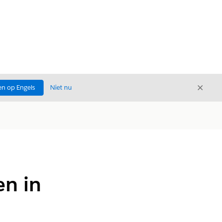
Sluite
n op Engels
Niet nu
Sluiten
en in