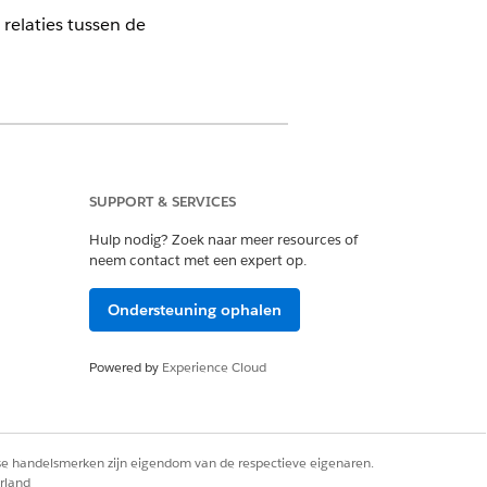
 relaties tussen de
editionbeschikbaarheid
.
SUPPORT & SERVICES
Hulp nodig? Zoek naar meer resources of
ionship Center (ARC). Maak in Set-
neem contact met een expert op.
rs en andere
er te geven, te bewerken, te
Ondersteuning ophalen
Powered by
Experience Cloud
en cliënt vast te leggen en te
Gebruik de details om zorgplannen
rse handelsmerken zijn eigendom van de respectieve eigenaren.
rland