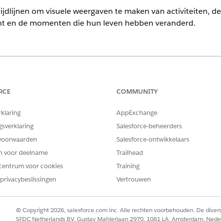
ijdlijnen om visuele weergaven te maken van activiteiten, de
nt en de momenten die hun leven hebben veranderd.
d, Nonprofit Cloud en oplossingen voor de publieke sector.
Bekijk 
RCE
COMMUNITY
gureren en bekijken
klanten of huishoudens te visualiseren met Actionable Relat
rklaring
AppExchange
 en voeg deze toe aan de paginalay-out Account. Caseworke
gsverklaring
Salesforce-beheerders
bruiken relatiegrafiekweergaven om gemakkelijk records we
voorwaarden
Salesforce-ontwikkelaars
neer ze klanten en ondersteuningsteamleden ontmoeten.
en voor deelname
Trailhead
centrum voor cookies
Training
n individu vastleggen en weergeven
privacybeslissingen
Vertrouwen
belangrijkste gebeurtenissen en mijlpalen in het leven van e
of van baan veranderen, of in een woning worden geplaatst. 
© Copyright 2026, salesforce.com inc. Alle rechten voorbehouden. De dive
ren.
SFDC Netherlands BV, Gustav Mahlerlaan 2970, 1081 LA, Amsterdam, Nede