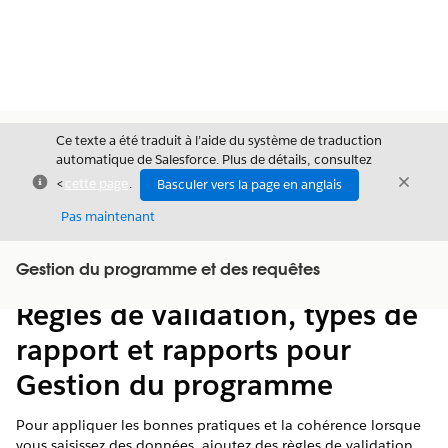
Ce texte a été traduit à l’aide du système de traduction
automatique de Salesforce. Plus de détails, consultez
Fermer
Ferme
<
cette page
.
Basculer vers la page en anglais
Fermer
Pas maintenant
Table des
Gestion du programme et des requêtes
Afficher la table des matières
matières
Règles de validation, types de
rapport et rapports pour
Gestion du programme
Pour appliquer les bonnes pratiques et la cohérence lorsque
vous saisissez des données, ajoutez des règles de validation.