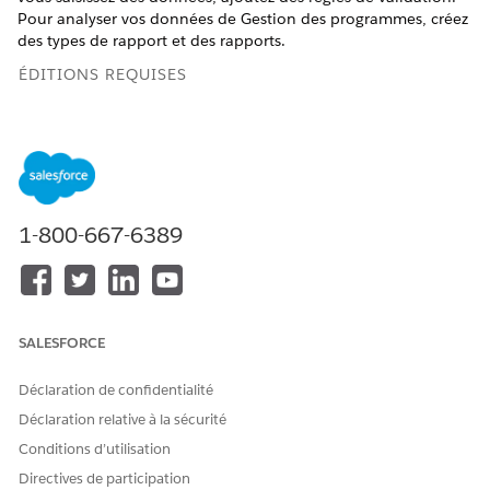
Pour analyser vos données de Gestion des programmes, créez
des types de rapport et des rapports.
ÉDITIONS REQUISES
Disponible avec : Education Cloud, Nonprofit Cloud et
Solutions Secteur public.
Afficher la disponibilité
AUTORISATIONS UTILISATEUR REQUISES
1-800-667-6389
Pour personnaliser des
Ensemble d'autorisations
objets Gestion des
Gestion des programmes
programmes :
avancée
OU
SALESFORCE
Ensemble d'autorisations
Accès complet à Education
Déclaration de confidentialité
Cloud
Déclaration relative à la sécurité
Pour créer des règles de
Autorisation Personnaliser
Conditions d’utilisation
validation :
l'application
Directives de participation