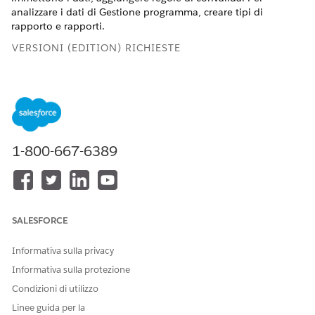
analizzare i dati di Gestione programma, creare tipi di
rapporto e rapporti.
VERSIONI (EDITION) RICHIESTE
Disponibile nelle versioni: Education Cloud, Nonprofit
Cloud e Soluzioni per il settore pubblico.
Visualizzare la
disponibilità
.
AUTORIZZAZIONI UTENTE RICHIESTE
1-800-667-6389
Per personalizzare gli oggetti
Insieme di autorizzazioni
di Gestione programma:
Gestione programma
avanzata
O
SALESFORCE
Insieme di autorizzazioni
Informativa sulla privacy
Accesso completo a
Education Cloud
Informativa sulla protezione
Condizioni di utilizzo
Per creare regole di
autorizzazione utente
convalida:
Personalizza applicazione
Linee guida per la