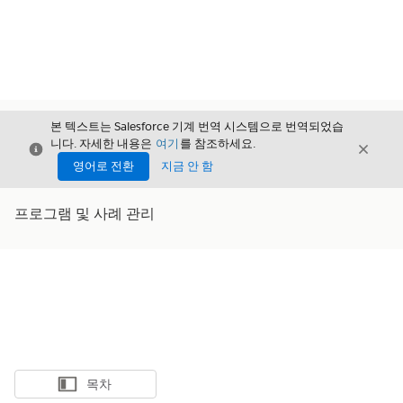
본 텍스트는 Salesforce 기계 번역 시스템으로 번역되었습
니다. 자세한 내용은
여기
를 참조하세요.
닫기
닫기
닫기
영어로 전환
지금 안 함
프로그램 및 사례 관리
목차
목차 표시