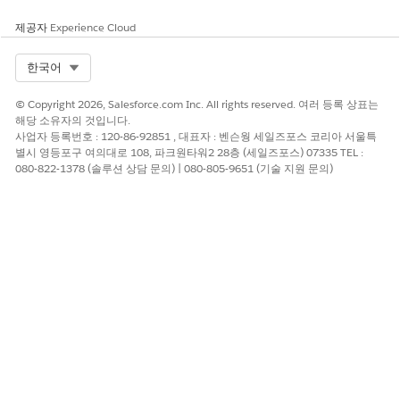
을 만듭니다. 예를 들어 프로그램에 등록된 계정을 보려면 계정을
기본 개체로 사용하고 프로그램 등록을 개체 관계 계층에서 다음 개
제공자
Experience Cloud
체로 사용하여 사용자 정의 보고서 유형을 만듭니다. 자세한 내용은
사용자 정의 보고서 유형 설정
및
데이터 분석
을 참조하십시오. 프
Select Org
한국어
로그램 관리 개체가 연결되는 방식을 이해하려면
프로그램 관리 데
이터 모델
을 참조하십시오.
© Copyright 2026, Salesforce.com Inc. All rights reserved. 여러 등록 상표는
해당 소유자의 것입니다.
사업자 등록번호 : 120-86-92851 , 대표자 : 벤슨웡 세일즈포스 코리아 서울특
별시 영등포구 여의대로 108, 파크원타워2 28층 (세일즈포스) 07335 TEL :
080-822-1378 (솔루션 상담 문의) | 080-805-9651 (기술 지원 문의)
이 기사를 통해 문제를 해결했습니까?
개선을 위한 의견을 보내주세요.
예
아니요