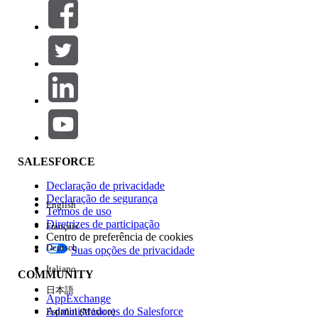
Filtros (0)
SELECIONAR FILTROS
Adicionar
Área de produtos
Impacto do recurso
SALESFORCE
Declaração de privacidade
Declaração de segurança
English
Termos de uso
Diretrizes de participação
Français
Centro de preferência de cookies
Deutsch
Suas opções de privacidade
Edição
Italiano
COMMUNITY
日本語
AppExchange
Administradores do Salesforce
Español (México)