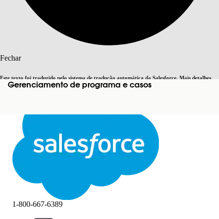
Pesquisar
Fechar
Este texto foi traduzido pelo sistema de tradução automática da Salesforce. Mais detalhes
Gerenciamento de programa e casos
Alternar para inglês
Agora não
aqui
.
Fechar
Fechar
1-800-667-6389