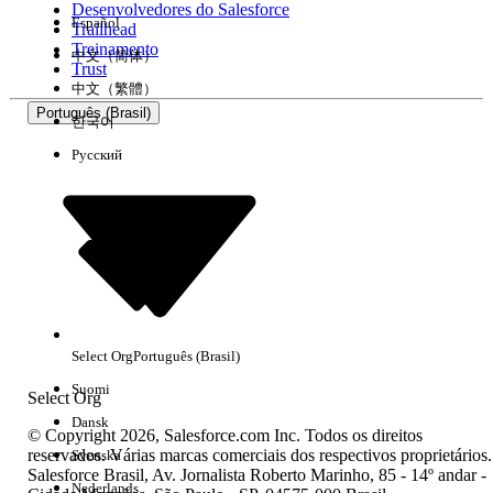
Desenvolvedores do Salesforce
Español
Trailhead
Experiência
Treinamento
中文（简体）
Trust
中文（繁體）
Português (Brasil)
한국어
Русский
Limpar tudo
Concluído
Select Org
Português (Brasil)
Suomi
Select Org
Dansk
© Copyright 2026, Salesforce.com Inc. Todos os direitos
reservados. Várias marcas comerciais dos respectivos proprietários.
Svenska
Salesforce Brasil, Av. Jornalista Roberto Marinho, 85 - 14º andar -
Sem resultados
Nederlands