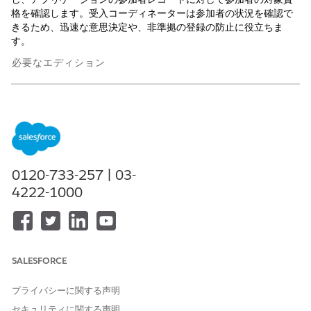
格を確認します。受入コーディネーターは参加者の状況を確認で
きるため、迅速な意思決定や、非準拠の登録の防止に役立ちま
す。
必要なエディション
使用可能なインターフェース: Nonprofit Cloud
使用可能なインターフェース: Lightning Experience
必要なユーザー権限
0120-733-257 | 03-
参加者受入を完了する
「高度なプログラム管理」権
4222-1000
限セット
および
「アプリケーションの追跡」
権限セット
SALESFORCE
および
プライバシーに関する声明
「フォームフレームワークユ
セキュリティに関する声明