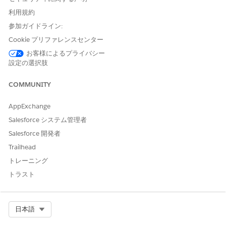
ーザー」権限セット
利用規約
および
参加ガイドライン:
「アクションプラン」権限セ
Cookie プリファレンスセンター
ット
お客様によるプライバシー
および
設定の選択肢
アクションプランオブジェク
COMMUNITY
トおよび項目に対する「作
成」アクセス権とアクション
プランテンプレートオブジェ
AppExchange
クトおよび項目に対する「参
Salesforce システム管理者
照」アクセス権
Salesforce 開発者
および
Trailhead
「ケアプランアクセス」権限
トレーニング
セット
トラスト
および
「ケース紹介」権限セット
Select Org
日本語
および