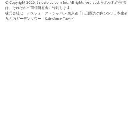
© Copyright 2026, Salesforce.com Inc. All rights reserved. それぞれの商標
フローユーザーのシステム権
は、それぞれの商標所有者に帰属します。
限
株式会社セールスフォース・ジャパン 東京都千代田区丸の内1-1-3 日本生命
丸の内ガーデンタワー（Salesforce Tower）
参加者の対象資格を更新する
「ルールエンジンランタイ
ム」権限セット
および
Run Decision Tables (決定表
を実行) プロファイル
申込フォームページでクライ
「インタラクションの概要」
アントメモを取得する
権限セット
および
「Omnistudio ユーザー」権
限セット
申込フォームページで評価を
「業種調査」権限セット
実行する
および
「Omnistudio ユーザー」権
限セット