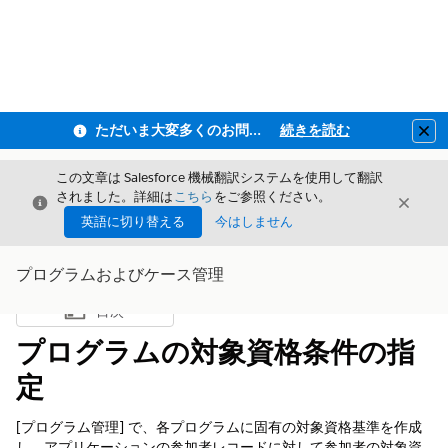
ただいま大変多くのお問い合わせをいただいており、ご連絡までにお時間を頂戴しております
続きを読む
Clo
この文章は Salesforce 機械翻訳システムを使用して翻訳
されました。詳細は
こちら
をご参照ください。
閉じる
閉じ
閉じる
英語に切り替える
今はしません
プログラムおよびケース管理
目次
目次を表示
プログラムの対象資格条件の指
定
[プログラム管理] で、各プログラムに固有の対象資格基準を作成
し、アプリケーションの参加者レコードに対して参加者の対象資