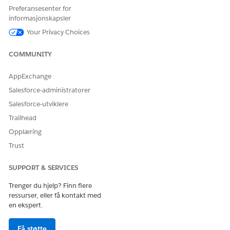
Preferansesenter for
OG
informasjonskapsler
Handlingsplan-
Your Privacy Choices
tillatelsessettet
COMMUNITY
OG
Opprette tilgang for
AppExchange
Handlingsplan-objektet og -
Salesforce-administratorer
feltene og Lese-tilgang for
handlingsplanmalobjektet
Salesforce-utviklere
og -feltene
Trailhead
OG
Opplæring
Trust
Tillatelsessettet
Behandlingsplaner-tilgang
SUPPORT & SERVICES
OG
Trenger du hjelp? Finn flere
Tillatelsessettet
ressurser, eller få kontakt med
Sakshenvisning
en ekspert.
OG
Få støtte