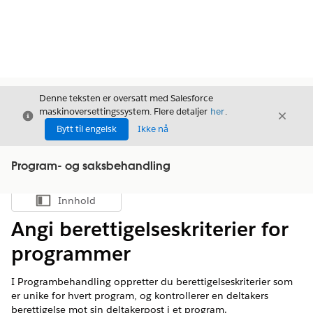
Denne teksten er oversatt med Salesforce
maskinoversettingssystem. Flere detaljer
her
.
Avslutt
Avslut
Avslutt
Bytt til engelsk
Ikke nå
Program- og saksbehandling
Innhold
Vis innholdsfortegnelse
Angi berettigelseskriterier for
programmer
I Programbehandling oppretter du berettigelseskriterier som
er unike for hvert program, og kontrollerer en deltakers
berettigelse mot sin deltakerpost i et program.