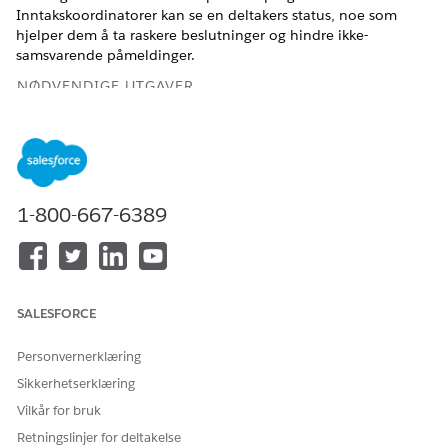
Inntakskoordinatorer kan se en deltakers status, noe som
hjelper dem å ta raskere beslutninger og hindre ikke-
samsvarende påmeldinger.
NØDVENDIGE UTGAVER
Tilgjengelig i Nonprofit Cloud
Tilgjengelig i Lightning Experience
1-800-667-6389
NØDVENDIGE BRUKERTILLATELSER
For å fullføre deltakerinntak:
Tillatelsessettet Avansert
programbehandling
OG
SALESFORCE
Tillatelsessettet Spor
Personvernerklæring
programmer
Sikkerhetserklæring
OG
Vilkår for bruk
Tillatelsessettet Form
Retningslinjer for deltakelse
Framework-bruker