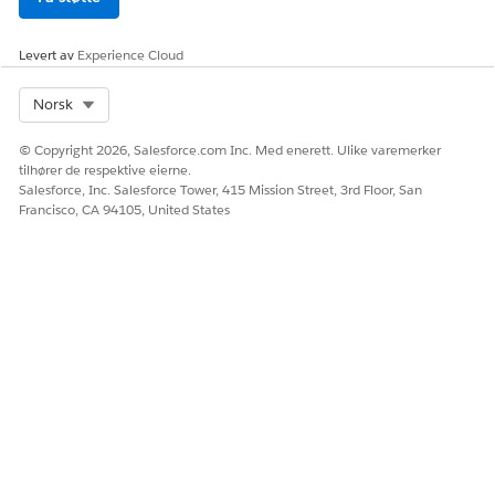
Er systemtillatelse for
flytbruker
Levert av
Experience Cloud
For å oppdatere
Tillatelsessettet Rule Engine
deltakerberettigelse:
Runtime (kjøretid for
Select Org
Norsk
regelmotor)
OG
© Copyright 2026, Salesforce.com Inc. Med enerett. Ulike varemerker
tilhører de respektive eierne.
Kjøre Beslutningstabeller-
Salesforce, Inc. Salesforce Tower, 415 Mission Street, 3rd Floor, San
profil
Francisco, CA 94105, United States
Slik fanger du opp
Tillatelsessettet Interaction
klientnotater på
Summary
søknadsskjema-siden:
(Interaksjonssammendrag)
OG
Tilladelsessættet
OmniStudio-bruger
For å fullføre vurderinger på
Tillatelsessettet
siden for søknadsskjemaet:
Bransjevurdering
OG