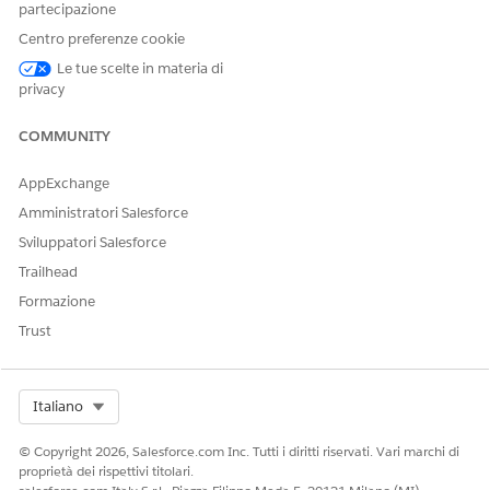
partecipazione
Centro preferenze cookie
Le tue scelte in materia di
privacy
COMMUNITY
VEDERE ANCHE:
AppExchange
Configurazione e pianificazione dei calcoli del programma
Amministratori Salesforce
e del riepilogo vantaggi
Sviluppatori Salesforce
Regole di convalida, tipi di rapporto e rapporti per
Gestione programma
Trailhead
Formazione
Trust
QUESTO ARTICOLO HA RISOLTO IL PROBLEMA?
Facci sapere, così possiamo migliorare!
Select Org
Italiano
Sì
No
© Copyright 2026, Salesforce.com Inc. Tutti i diritti riservati. Vari marchi di
proprietà dei rispettivi titolari.