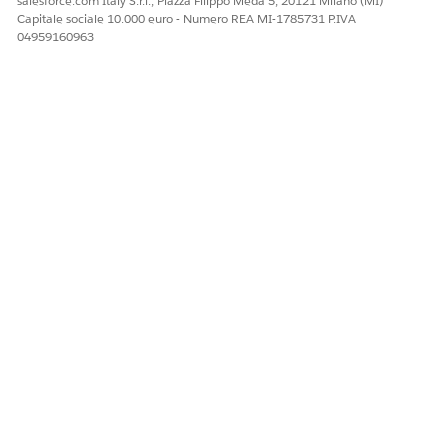
salesforce.com Italy S.r.l., Piazza Filippo Meda 5, 20121 Milano (MI)
Capitale sociale 10.000 euro - Numero REA MI-1785731 P.IVA
04959160963