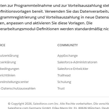
n zur Programmteilnahme und zur Vorteilsauszahlung stel
initionsvorlagen bereit. Verwenden Sie das Datenverarbei
grammregistrierung und Vorteilsauszahlung in neue Date
n, anpassen und aktivieren Sie diese Vorlagen. Die
rarbeitungsmodul-Definitionen werden standardmäßig nich
en Zeitplan ausgelösten Flow, um sie nach einem Zeitplan au
RCE
COMMUNITY
, Nonprofit Cloud und Lösungen für den öffentlichen Sektor.
Editio
utzerklärung
AppExchange
tserklärung
Salesforce-Administratoren
t die folgenden Datenverarbeitungsmodul-Vorlagen bereit:
bedingungen
Salesforce-Entwickler
(Zusammenfassung der Programmregistrierung)
richtlinien
Trailhead
r Programmregistrierungen und die Anzahl der aktiven Programmreg
reinstellungscenter
Schulung
nd Benefit Disbursement (Zusammenfassung der Leistungszuweisun
e Datenschutzauswahlen
Trust
er Leistungszuweisungen und der Auszahlungen pro Leistung für d
 Vorteilssitzungen und Programmregistrierungen
© Copyright 2026, Salesforce.com Inc. Alle Rechte vorbehalten. Die versch
für Vorteilssitzungen und Programme. Es werden zwei Versionen diese
Salesforce.com Germany GmbH, Erika-Mann-Str. 31, 80636 München, Deut