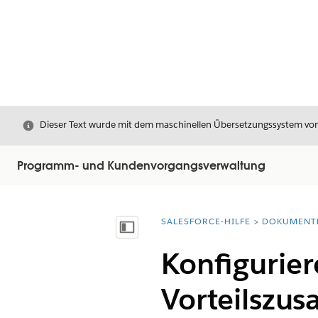
Schließen
Dieser Text wurde mit dem maschinellen Übersetzungssystem von S
Programm- und Kundenvorgangsverwaltung
SALESFORCE-HILFE
DOKUMENT
Sie befinden sich hier:
Inhalt anzeigen
Konfigurie
Vorteilszu