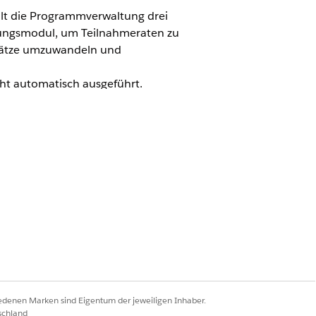
lt die Programmverwaltung drei
tungsmodul, um Teilnahmeraten zu
nsätze umzuwandeln und
t automatisch ausgeführt.
szuführen.
nsverfügbarkeit anzeigen
.
istrierungen für alle Programme.
g und Leistungsauszahlung)
as laufende Jahr und die Vorjahre.
iedenen Marken sind Eigentum der jeweiligen Inhaber.
r Vorlage bereitgestellt: eine für
schland