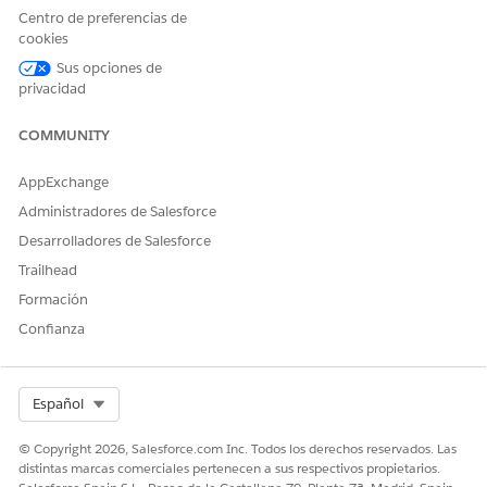
 de definición del Motor de procesamiento de datos de Gesti
Centro de preferencias de
cookies
n originales del Motor de procesamiento de datos y trabajar con un
ecíficas.
Sus opciones de
privacidad
COMMUNITY
PERMISOS DE USUARIO NECESARIOS
AppExchange
amas:
Conjunto de permisos Gestión 
Administradores de Salesforce
O
Desarrolladores de Salesforce
Conjunto de permisos Acceso c
Trailhead
ón del Motor de procesamiento de
Personalizar aplicación
Formación
Confianza
Y
Modificar todos los datos
Select Org
Español
 comercial:
Gestionar flujos
or de procesamiento de datos:
Personalizar aplicación
© Copyright 2026, Salesforce.com Inc. Todos los derechos reservados. Las
distintas marcas comerciales pertenecen a sus respectivos propietarios.
Y