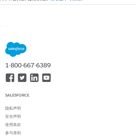
划注册人数。
利支出的总量。
个版本，一个适用于在 CRM Analytics 平台类型上执行的数据，
1-800-667-6389
据设计的模板。
查看非营利开发人员指南中的
福利
和
计划
。
模板
SALESFORCE
制的版本，以便您可以根据自己的特定需求进行自定义。
隐私声明
安全声明
使用条款
所需用户权限
参与准则