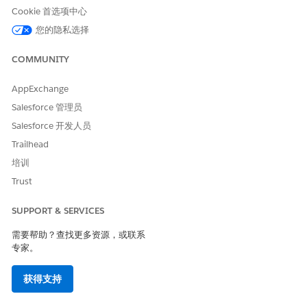
高级计划管理权限集
Cookie 首选项中心
或者
您的隐私选择
Education Cloud 完全访问权限集
COMMUNITY
自定义应用程序
AppExchange
与
Salesforce 管理员
修改所有数据
Salesforce 开发人员
管理流
Trailhead
培训
自定义应用程序
Trust
与
SUPPORT & SERVICES
修改所有数据
以及
需要帮助？查找更多资源，或联系
专家。
数据漏斗基础用户
获得支持
，然后选择它。
理引擎