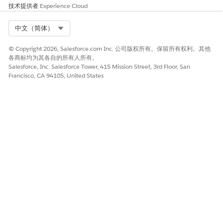
技术提供者
Experience Cloud
Select Org
中文（简体）
 名称。
© Copyright 2026, Salesforce.com Inc. 公司版权所有。保留所有权利。其他
各商标均为其各自的所有人所有。
付模板以及计算福利会话和计划注册出席率模板。
Salesforce, Inc. Salesforce Tower, 415 Mission Street, 3rd Floor, San
Francisco, CA 94105, United States
作业
触发的流。或者，跳过设置计划触发的流，并从数据处理引擎生成器手动
所需用户权限
高级计划管理权限集
或者
Education Cloud 完全访问权限集
管理流应用程序权限