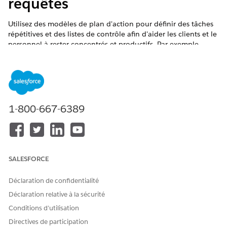
requêtes
Utilisez des modèles de plan d'action pour définir des tâches
répétitives et des listes de contrôle afin d'aider les clients et le
personnel à rester concentrés et productifs. Par exemple,
créez des tâches pour satisfaire aux exigences en matière de
documentation ou aux approbations requises pour vos
programmes et avantages sociaux, ou pour permettre aux
clients de vérifier avec leur travailleur social les objectifs de
leur plan de soins. Après avoir créé un modèle contenant des
tâches et des éléments de liste de contrôle, publiez-le et
1-800-667-6389
attribuez-le à l'enregistrement approprié pour créer ces tâches
répétitives à partir de l'enregistrement.
ÉDITIONS REQUISES
SALESFORCE
Disponible avec : Education Cloud, Nonprofit Cloud et
Solutions Secteur public.
Afficher la disponibilité
Déclaration de confidentialité
Déclaration relative à la sécurité
AUTORISATIONS UTILISATEUR REQUISES
Conditions d’utilisation
Pour créer et attribuer des
Ensemble d'autorisations
Directives de participation
modèles de plan d'action :