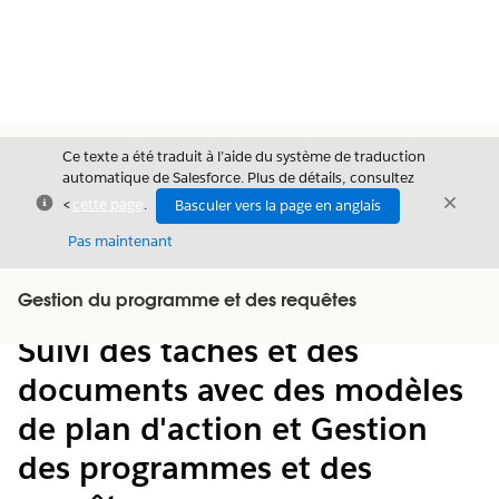
Ce texte a été traduit à l’aide du système de traduction
automatique de Salesforce. Plus de détails, consultez
Fermer
Ferme
<
cette page
.
Basculer vers la page en anglais
Fermer
Pas maintenant
Table des
Gestion du programme et des requêtes
Afficher la table des matières
matières
Suivi des tâches et des
documents avec des modèles
de plan d'action et Gestion
des programmes et des