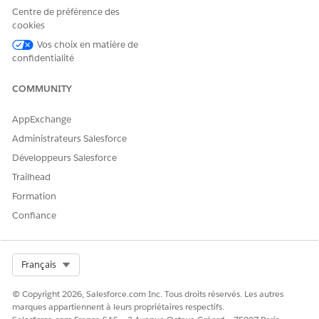
Plans d'action
Centre de préférence des
OU
cookies
Vos choix en matière de
Ensemble d'autorisations
confidentialité
Accès complet à Education
Pour créer des listes de
Ensemble d'autorisations
COMMUNITY
contrôle de documents :
Liste de contrôle de
document
AppExchange
OU
Administrateurs Salesforce
Développeurs Salesforce
Ensemble d'autorisations
Accès complet à Education
Trailhead
Formation
Pour accéder aux
Ensemble d'autorisations
programmes et aux
Gestion des programmes
Confiance
avantages :
avancée
OU
Select Org
Français
Ensemble d'autorisations
Accès complet à Education
© Copyright 2026, Salesforce.com Inc. Tous droits réservés. Les autres
Cloud
marques appartiennent à leurs propriétaires respectifs.