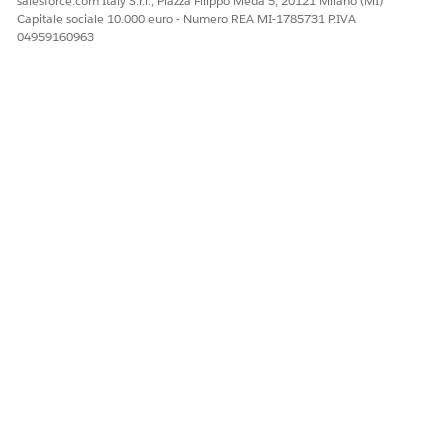
salesforce.com Italy S.r.l., Piazza Filippo Meda 5, 20121 Milano (MI)
Capitale sociale 10.000 euro - Numero REA MI-1785731 P.IVA
04959160963