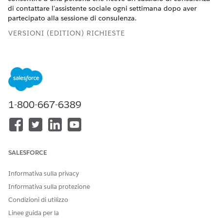
di contattare l'assistente sociale ogni settimana dopo aver
partecipato alla sessione di consulenza.
VERSIONI (EDITION) RICHIESTE
Disponibile nelle versioni: Education Cloud, Nonprofit
Cloud e Soluzioni per il settore pubblico.
Visualizzare la
disponibilità
.
RECORD
NOME RECORD
DETTAGLI
1-800-667-6389
Modello del
Operazioni a
Tipo di piano
piano di azione
vantaggio della
di azione:
consulenza
Settori
Oggetto di
destinazione:
SALESFORCE
Assegnazioni
prestazioni
Informativa sulla privacy
Informativa sulla protezione
Operazione
Check-in
Priorità:
settimanale
Normale
Condizioni di utilizzo
Giorni: 7
Linee guida per la