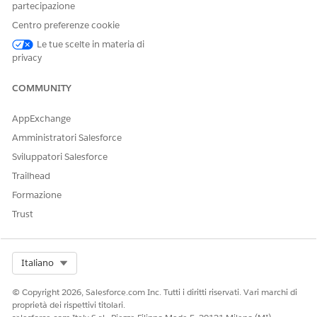
partecipazione
Assegnazione
Oggetto
Centro preferenze cookie
modello del
associato:
piano di azione
Prestazione
Le tue scelte in materia di
Versione
privacy
modello del
piano di
COMMUNITY
azione:
Operazioni a
AppExchange
vantaggio
della
Amministratori Salesforce
consulenza
Sviluppatori Salesforce
Trailhead
Formazione
Trust
QUESTO ARTICOLO HA RISOLTO IL PROBLEMA?
Facci sapere, così possiamo migliorare!
Sì
No
Select Org
Italiano
© Copyright 2026, Salesforce.com Inc. Tutti i diritti riservati. Vari marchi di
proprietà dei rispettivi titolari.