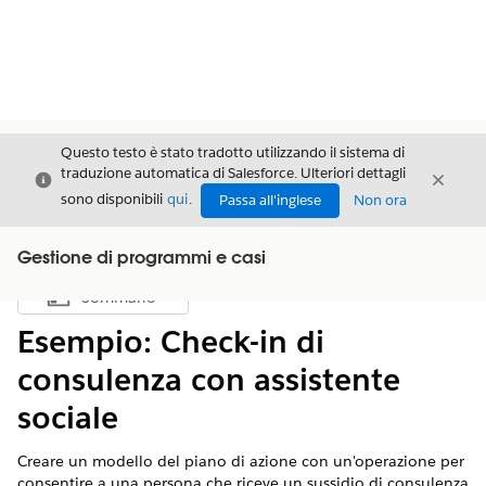
Questo testo è stato tradotto utilizzando il sistema di
traduzione automatica di Salesforce. Ulteriori dettagli
Chiudi
Chiud
Chiudi
sono disponibili
qui
.
Passa all'inglese
Non ora
Gestione di programmi e casi
Sommario
Mostra sommario
Esempio: Check-in di
consulenza con assistente
sociale
Creare un modello del piano di azione con un'operazione per
consentire a una persona che riceve un sussidio di consulenza