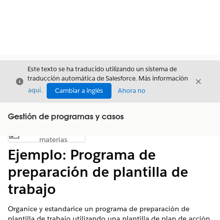
Este texto se ha traducido utilizando un sistema de
traducción automática de Salesforce. Más información
Cerrar
Cerrar
Cerrar
aquí
.
Cambiar a inglés
Ahora no
Gestión de programas y casos
Índice de
Mostrar índice de materias
materias
Ejemplo: Programa de
preparación de plantilla de
trabajo
Organice y estandarice un programa de preparación de
plantilla de trabajo utilizando una plantilla de plan de acción.