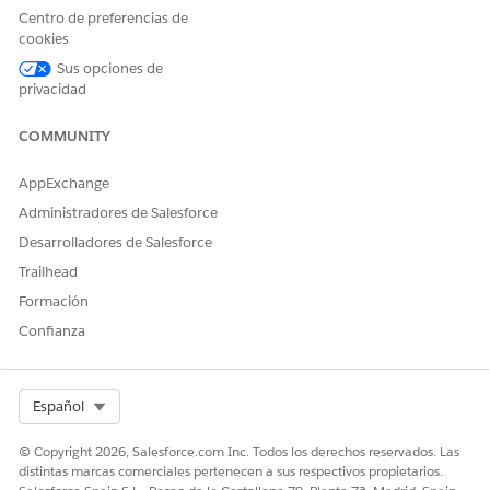
Tarea
Aprobación de
Prioridad: Alto
Centro de preferencias de
presupuesto
Días: 5
cookies
Sus opciones de
Elemento lista
Id. de proveedor
Tipo de
privacidad
comprobación
válido del
documento:
documentos
gobierno
Prueba de
identificación
COMMUNITY
Requerido: Sí
AppExchange
Elemento de
Objeto
Administradores de Salesforce
plantilla de Plan
asociado:
de acción
Programa
Desarrolladores de Salesforce
Versión de
Trailhead
plantilla de
plan de
Formación
acción:
Confianza
Plantilla
Plan de
programa de
preparación
Select Org
Español
© Copyright 2026, Salesforce.com Inc. Todos los derechos reservados. Las
distintas marcas comerciales pertenecen a sus respectivos propietarios.