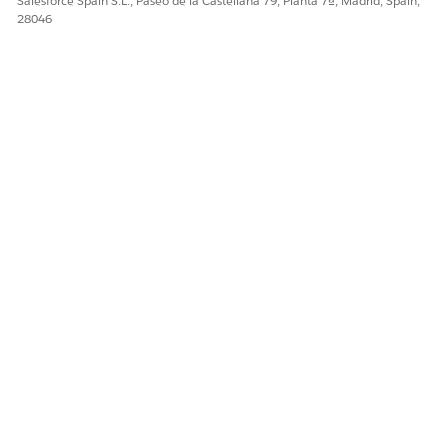
Salesforce Spain S.L., Paseo de la Castellana 79, Planta 7ª, Madrid, Spain,
28046
¿RESOLVIÓ ESTE ARTÍCULO SU PROBLEMA?
¡Háganos saber cómo podemos mejorar!
Sí
No