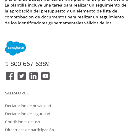
La plantilla incluye una tarea para realizar un seguimiento de
la aprobación del presupuesto y un elemento de lista de
comprobación de documentos para realizar un seguimiento
de los identificadores gubernamentales válidos de los
proveedores.
EDICIONES NECESARIAS
Disponible en: Education Cloud, Nonprofit Cloud y
Soluciones del sector público.
Ver disponibilidad de
1-800-667-6389
edición
.
REGISTRO
NOMBRE DEL
DETALLES
REGISTRO
Plantilla de plan
Plan de programa
Tipo de plan
SALESFORCE
de actuación
de preparación de
de acción:
plantilla de
Industrias
Declaración de privacidad
trabajo
Objeto de
Declaración de seguridad
destino:
Programa
Condiciones de uso
Directrices de participación