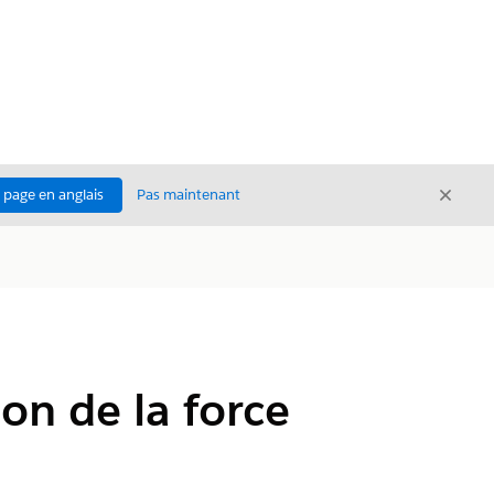
Ferme
a page en anglais
Pas maintenant
Fermer
n de la force