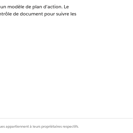
 un modèle de plan d'action. Le
ntrôle de document pour suivre les
bilité
ILS
pe de plan d'action : Secteurs
activité
jet cible : Programme
iorité : Élevée
urs : 5
pe de document : Preuve d'identité
quis : Oui
es appartiennent à leurs propriétaires respectifs.