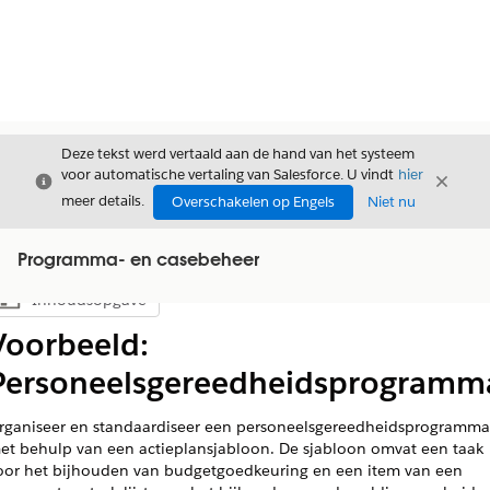
Deze tekst werd vertaald aan de hand van het systeem
voor automatische vertaling van Salesforce. U vindt
hier
Sluiten
Sluite
Sluiten
meer details.
Overschakelen op Engels
Niet nu
Programma- en casebeheer
Inhoudsopgave
Inhoudsopgave weergeven
Voorbeeld:
Personeelsgereedheidsprogramm
rganiseer en standaardiseer een personeelsgereedheidsprogramma
et behulp van een actieplansjabloon. De sjabloon omvat een taak
oor het bijhouden van budgetgoedkeuring en een item van een