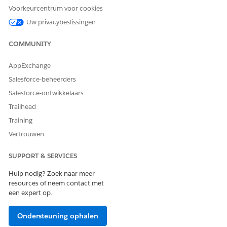
Voorkeurcentrum voor cookies
Toekenning van
Gekoppeld
actieplansjabloon
object:
Uw privacybeslissingen
Programma
Actieplansjabloo
COMMUNITY
nversie:
Personeel
Plan van
AppExchange
gereedheidsprog
Salesforce-beheerders
ramma
Salesforce-ontwikkelaars
Trailhead
Training
Vertrouwen
HEEFT DIT ARTIKEL UW PROBLEEM OPGELOST?
Laat ons weten wat we kunnen doen om te verbeteren!
SUPPORT & SERVICES
Ja
Nee
Hulp nodig? Zoek naar meer
resources of neem contact met
een expert op.
Ondersteuning ophalen