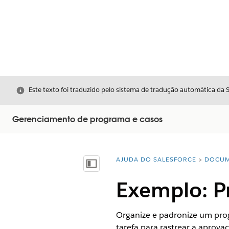
Fechar
Este texto foi traduzido pelo sistema de tradução automática da 
Gerenciamento de programa e casos
AJUDA DO SALESFORCE
DOCUM
Você está aqui:
Mostrar índice
Exemplo: P
Organize e padronize um pro
tarefa para rastrear a aprova