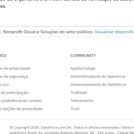
es.
, Nonprofit Cloud e Soluções do setor público.
Visualizar disponib
NOME DO REGISTRO
DETA
RCE
COMMUNITY
Plano do programa de prontidão da equipe
Ti
Ob
o de privacidade
AppExchange
Aprovação do orçamento
Pr
ão de segurança
Administradores do Salesforce
Di
e uso
Desenvolvedores do Salesforce
s de participação
Trailhead
o documento
ID do governo válido do provedor
T
id
 preferência de cookies
Treinamento
Ob
s opções de privacidade
Trust
 de ação
O
V
© Copyright 2026, Salesforce.com Inc. Todos os direitos reservados. Várias m
E
Salesforce Brasil, Av. Jornalista Roberto Marinho, 85 - 14º andar - Cidade M