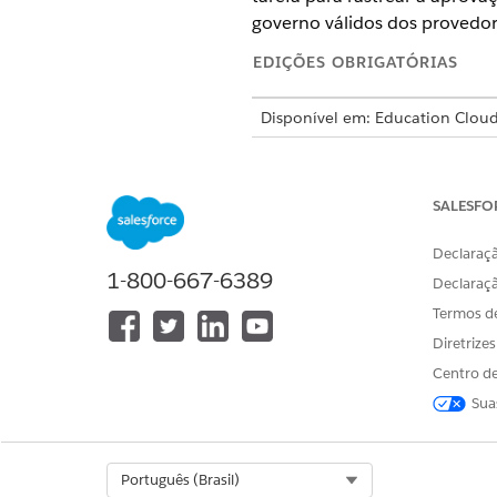
governo válidos dos provedor
EDIÇÕES OBRIGATÓRIAS
Disponível em: Education Cloud
REGISTRO
SALESFO
Modelo do plano de ação
Declaraçã
1-800-667-6389
Tarefa
Declaraç
Termos d
Diretrize
Item da lista de verificação d
Centro de
Sua
Atribuição do modelo do plano
Select Org
Português (Brasil)