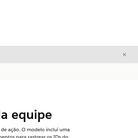
Fecha
Fechar
da equipe
de ação. O modelo inclui uma
mentos para rastrear os IDs do