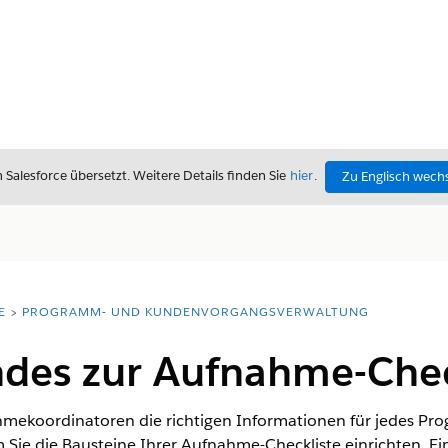
alesforce übersetzt. Weitere Details finden Sie
hier
.
Zu Englisch wech
E
PROGRAMM- UND KUNDENVORGANGSVERWALTUNG
des zur Aufnahme-Chec
ahmekoordinatoren die richtigen Informationen für jedes Pr
 Sie die Bausteine Ihrer Aufnahme-Checkliste einrichten. Ei