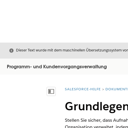
Schließen
Dieser Text wurde mit dem maschinellen Übersetzungssystem von S
Programm- und Kundenvorgangsverwaltung
SALESFORCE-HILFE
DOKUMENT
Sie befinden sich hier:
Inhalt anzeigen
Grundlegen
Stellen Sie sicher, dass Aufn
Organisation verwaltet, indem