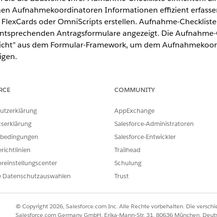
nen Aufnahmekoordinatoren Informationen effizient erfasse
, FlexCards oder OmniScripts erstellen. Aufnahme-Checkliste
entsprechenden Antragsformulare angezeigt. Die Aufnahme-
cht" aus dem Formular-Framework, um dem Aufnahmekoordin
igen.
RCE
COMMUNITY
utzerklärung
AppExchange
ence
tserklärung
Salesforce-Administratoren
kliste anpassen, um die für jedes Programm erforderlichen
bedingungen
Salesforce-Entwickler
en Sie eine Checkliste für ein Lebensmittelbankprogramm ein
richtlinien
Trailhead
ular für den Einkommensnachweis enthält.
reinstellungscenter
Schulung
tellen, müssen Sie bestimmen, welche Informationen für die
e Datenschutzauswahlen
Trust
© Copyright 2026, Salesforce.com Inc. Alle Rechte vorbehalten. Die versch
 für ein Programm
Salesforce.com Germany GmbH, Erika-Mann-Str. 31, 80636 München, Deut