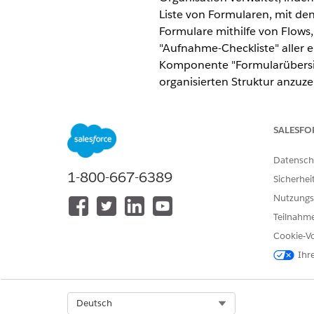
Liste von Formularen, mit de
Formulare mithilfe von Flows
"Aufnahme-Checkliste" aller 
Komponente "Formularübersi
organisierten Struktur anzuze
ERFORDERLICHE EDITIONEN
SALESFO
Verfügbarkeit: Nonprofit Cloud
Datensch
Verfügbarkeit: Lightning Experi
1-800-667-6389
Sicherhei
Sie können die Aufnahme-Chec
Nutzungs
erfassen. Beispielsweise könn
Teilnahme
Adressnachweis und ein Form
Cookie-Vo
Bevor Sie die Checkliste ers
Ihr
sollen.
Select Org
Deutsch
Sammeln von Informationen