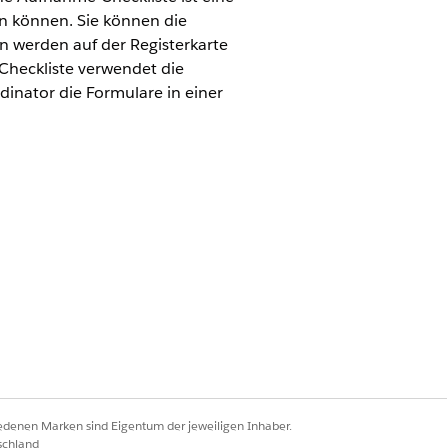
n können. Sie können die
n werden auf der Registerkarte
Checkliste verwendet die
ator die Formulare in einer
 spezifischen Informationen zu
richten, die ein Formular für den
 einzelnen Programme erfasst werden
iedenen Marken sind Eigentum der jeweiligen Inhaber.
schland