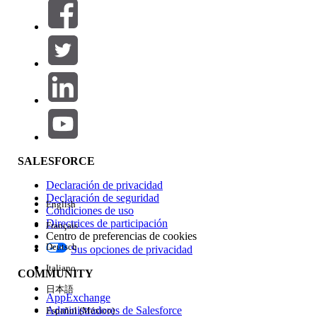
Filtros (0)
SELECCIONAR FILTROS
Agregar
Área de productos
Repercusión de función
SALESFORCE
Declaración de privacidad
Declaración de seguridad
English
Condiciones de uso
Directrices de participación
Français
Centro de preferencias de cookies
Deutsch
Sus opciones de privacidad
Edición
Italiano
COMMUNITY
日本語
AppExchange
Administradores de Salesforce
Español (México)