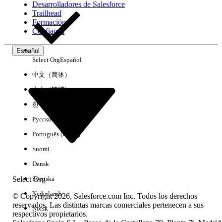
Desarrolladores de Salesforce
Trailhead
Experiencia
Formación
Confianza
Español
Select Org
Español
Borrar todo
Listo
中文（简体）
中文（繁體）
한국어
Русский
Português (Brasil)
Suomi
Dansk
Select Org
Svenska
Nederlands
© Copyright 2026, Salesforce.com Inc. Todos los derechos
reservados. Las distintas marcas comerciales pertenecen a sus
Norsk
respectivos propietarios.
No hay resultados