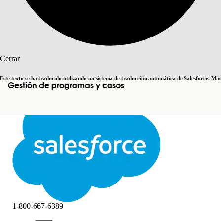
Buscar
Cerrar
Este texto se ha traducido utilizando un sistema de traducción automática de Salesforce. Más
Gestión de programas y casos
Cambiar a inglés
Ahora no
información
aquí
.
Cerrar
Cerrar
1-800-667-6389