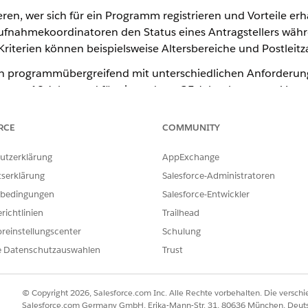
ren, wer sich für ein Programm registrieren und Vorteile erha
ufnahmekoordinatoren den Status eines Antragstellers wä
Kriterien können beispielsweise Altersbereiche und Postleitz
n programmübergreifend mit unterschiedlichen Anforderung
gramm 18 Jahre und für ein anderes 25 Jahre betragen. Verw
skriterien einzurichten.
RCE
COMMUNITY
und Programmberechtigung
utzerklärung
AppExchange
erien für ein Programm im Modul für Geschäftsregeln:
tserklärung
Salesforce-Administratoren
ie einzelnen Anspruchskriterien im Objekt der Programmempfehlungsr
bedingungen
Salesforce-Entwickler
empfehlungsregel-Datensatz für jedes Ihrer Programme, um die akz
richtlinien
Trailhead
reinstellungscenter
Schulung
ngstabelle, die der Flow "Evaluate Participant Berechtigung for Pr
den kann, um diese Regeln automatisch zu überprüfen.
e Datenschutzauswahlen
Trust
ssätze einführen, um Ihren Regeln zusätzliche Komplexität zu verl
 Sie unter
Modul für Geschäftsregeln
und
Angeben von Ansp
© Copyright 2026, Salesforce.com Inc. Alle Rechte vorbehalten. Die versch
Salesforce.com Germany GmbH, Erika-Mann-Str. 31, 80636 München, Deut