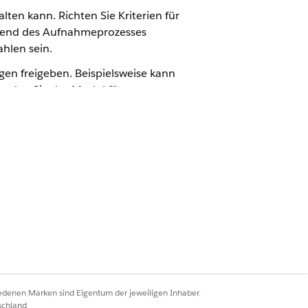
lten kann. Richten Sie Kriterien für
hrend des Aufnahmeprozesses
ahlen sein.
en freigeben. Beispielsweise kann
enden Sie das Modul für
egel darstellt.
eptablen Werte für die einzelnen
ogram" (Teilnehmerberechtigung für
eihen.
ruchskriterien für Programme
.
iedenen Marken sind Eigentum der jeweiligen Inhaber.
schland