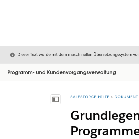
Schließen
Dieser Text wurde mit dem maschinellen Übersetzungssystem von S
Programm- und Kundenvorgangsverwaltung
SALESFORCE-HILFE
DOKUMENT
Sie befinden sich hier:
Inhalt anzeigen
Grundlegen
Programm