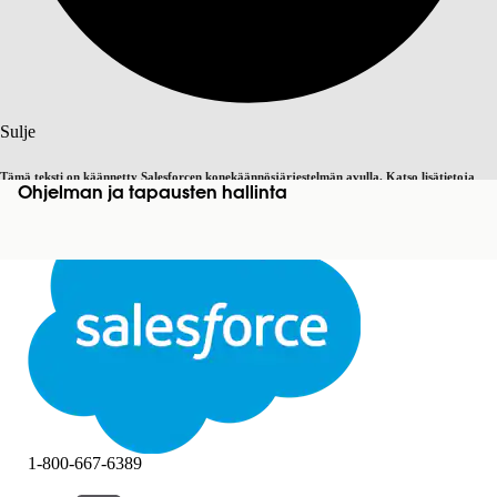
Haku
Sulje
Tämä teksti on käännetty Salesforcen konekäännösjärjestelmän avulla. Katso lisätietoja
Ohjelman ja tapausten hallinta
Vaihda englantiin
Ei nyt
täältä
.
Sulje
Sulje
1-800-667-6389