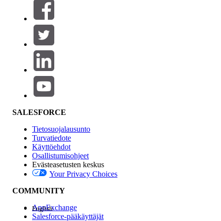
Suodattimet (0)
VALITSE SUODATTIMET
Lisää
Tuotealue
Ominaisuuden vaikutus
SALESFORCE
Tietosuojalausunto
Turvatiedote
Käyttöehdot
Osallistumisohjeet
Evästeasetusten keskus
Your Privacy Choices
Edition
COMMUNITY
AppExchange
English
Salesforce-pääkäyttäjät