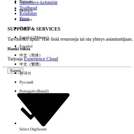
Français
Salesforce-kehittäjät
Trailhead
Deutsch
Kokemus
Koulutus
Trust
Italiano
日本語
SUPPORT & SERVICES
Español (México)
Tarvitsetko apua? Hae lisää resursseja tai ota yhteys asiantuntijaan.
Tyhjennä kaikki
Valmis
Español
Hanki tukea
中文（简体）
Tarjoaja
Experience Cloud
中文（繁體）
Suomi
한국어
Русский
Português (Brasil)
Select Org
Suomi
Ei tuloksia