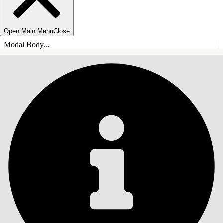
Open Main Menu
Close
Modal Body...
SISÄLLYSLUETTELO
Haku
Näytä sisällysluettelo
Sisällysluettelo