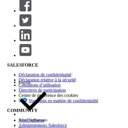
Filtres (0)
SÉLECTIONNER DES FILTRES
Ajouter
Gamme de produits
Impact des fonctionnalités
SALESFORCE
Déclaration de confidentialité
Déclaration relative à la sécurité
English
Conditions d’utilisation
Directives de participation
Centre de préférence des cookies
Vos choix en matière de confidentialité
Edition
COMMUNITY
AppExchange
Select Org
Français
Administrateurs Salesforce