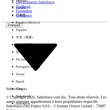
Deutsch
Développeurs Salesforce
Trailhead
Italiano
Expérience
Formation
Confiance
日本語
Español (México)
Français
Español
Effacer tout
Terminé
中文（简体）
中文（繁體）
한국어
Русский
Português (Brasil)
Suomi
Dansk
Select Org
Svenska
Nederlands
© Copyright 2026, Salesforce.com Inc. Tous droits réservés. Les
autres marques appartiennent à leurs propriétaires respectifs.
Norvégien
Salesforce.com France SAS – 3 Avenue Octave Gréard – 75007
Aucun résultat