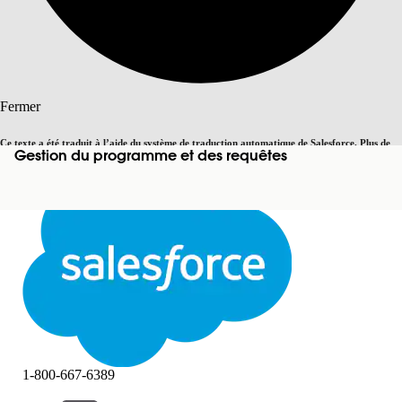
Rechercher
Fermer
Ce texte a été traduit à l’aide du système de traduction automatique de Salesforce. Plus de
Gestion du programme et des requêtes
Basculer vers la page en anglais
détails, consultez <
cette page
.
Pas maintenant
Fermer
Fermer
1-800-667-6389