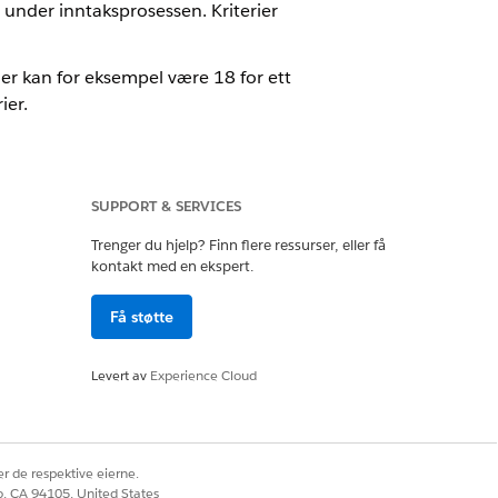
 under inntaksprosessen. Kriterier
der kan for eksempel være 18 for ett
ier.
SUPPORT & SERVICES
Trenger du hjelp? Finn flere ressurser, eller få
dier for hvert kriterium.
kontakt med en ekspert.
automatisere kontroll av disse reglene.
Få støtte
 for programmer
.
Levert av
Experience Cloud
r de respektive eierne.
inkluderer tre
co, CA 94105, United States