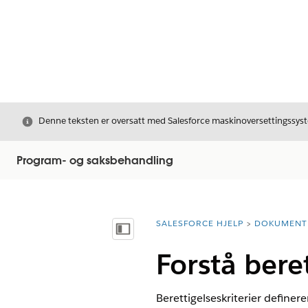
Avslutt
Denne teksten er oversatt med Salesforce maskinoversettingssyste
Program- og saksbehandling
SALESFORCE HJELP
DOKUMENT
Du er her:
Vis innholdsfortegnelse
Forstå bere
Berettigelseskriterier define