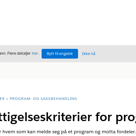
m. Flere detaljer
her
.
Bytt til engelsk
Ikke nå
ER
PROGRAM- OG SAKSBEHANDLING
ttigelseskriterier for 
rer hvem som kan melde seg på et program og motta fordeler. K