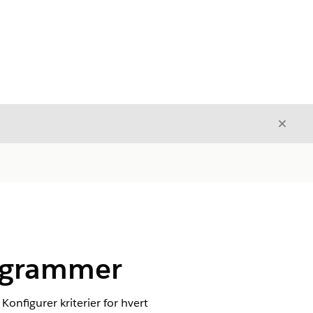
Avslut
Avslutt
programmer
onfigurer kriterier for hvert