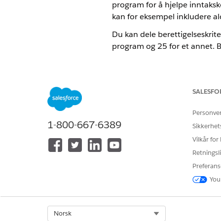
program for å hjelpe inntaksko
kan for eksempel inkludere a
Du kan dele berettigelseskrit
program og 25 for et annet. Br
Motor og programberettigelse
For å konfigurere berettigelse
SALESFO
Opprett et felt som represent
Personve
Opprett en regelpost for prog
1-800-667-6389
Sikkerhet
Opprett en beslutningstabell 
Du kan eventuelt introdusere ut
Vilkår for
Retningsli
Hvis du vil ha mer informasjo
Preferans
Salesforce inneholder to for
You
MAL
Beslutningstabell for programbe
Select Org
Norsk