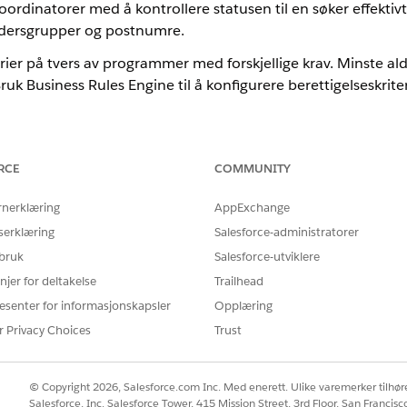
ordinatorer med å kontrollere statusen til en søker effektivt
ldersgrupper og postnumre.
erier på tvers av programmer med forskjellige krav. Minste al
uk Business Rules Engine til å konfigurere berettigelseskriter
 for forretningsregler
skriterier for et program i Business Rules Engine:
RCE
COMMUNITY
erer hvert berettigelseskriterium i programanbefalingsregelobjektet.
rnerklæring
AppExchange
ramanbefalinger for hvert av programmene for å angi akseptable ver
serklæring
Salesforce-administratorer
som flyten Evaluer deltakerberettigelse for program kan bruke til å 
trykkssett for å legge til ytterligere kompleksitet i reglene.
 bruk
Salesforce-utviklere
njer for deltakelse
Trailhead
n, kan du se
Forretningsregler
og
angi berettigelseskriterier
esenter for informasjonskapsler
Opplæring
håndsdefinerte maler som hjelper deg å komme i gang.
r Privacy Choices
Trust
BESKRIVELSE
© Copyright 2026, Salesforce.com Inc. Med enerett. Ulike varemerker tilhøre
rettigelse
En beslutningstabell som 
Salesforce, Inc. Salesforce Tower, 415 Mission Street, 3rd Floor, San Francis