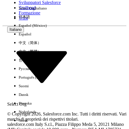
Sviluppatori Salesforce
Trailhead
Select Org
Italiano
Esperienza
Formazione
日本語
Trust
Español (México)
Italiano
Español
Cancella tutto
Chiudi
中文（简体）
中文（繁體）
한국어
Русский
Português (Brasil)
Suomi
Dansk
Svenska
Select Org
Nederlands
© Copyright 2026, Salesforce.com Inc. Tutti i diritti riservati. Vari
marchi di proprietà dei rispettivi titolari.
Norsk
salesforce.com Italy S.r.l., Piazza Filippo Meda 5, 20121 Milano
Nessun risultato