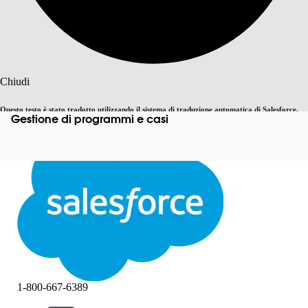
Cerca
Chiudi
Questo testo è stato tradotto utilizzando il sistema di traduzione automatica di Salesforce.
Gestione di programmi e casi
Passa all'inglese
Non ora
Ulteriori dettagli sono disponibili
qui
.
Chiudi
Chiudi
1-800-667-6389