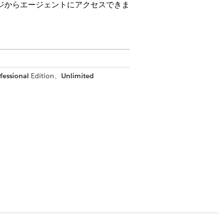
のページからエージェントにアクセスできま
fessional
Edition、
Unlimited
it Edition。各ユーザーがアクションにア
ions and Permissions」
を参照してくだ
を参照してください。
ーザー」権限セット