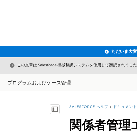
閉じる
この文章は Salesforce 機械翻訳システムを使用して翻訳されまし
プログラムおよびケース管理
SALESFORCE ヘルプ
ドキュメント
詳細情報:
目次を表示
関係者管理