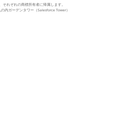
d. それぞれの商標は、それぞれの商標所有者に帰属します。
ーデンタワー（Salesforce Tower）
限
限セット
権限セット
給付支払の作成、ToDo の作成、プロ
の目標割り当てレコードを更新する