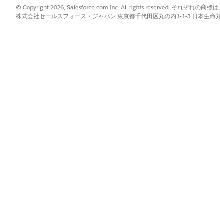
© Copyright 2026, Salesforce.com Inc. All rights reserve
る
「紹介の作成」権限セット
株式会社セールスフォース・ジャパン 東京都千代田区丸の内1-1-3 日本生命丸の内ガ
を使用する
「高度なプログラム管理」権
(参加者の目標を取得)] アクションを使用する
「高度なプログラム管理」権
を使用する
「インタラクションの概要」
入力する要求とプロンプトにより、紹介の作成、参加者の目標の更新、
の作成が行われます。
orce アイコン(
)をクリックします。
入力します。
結果
新して、仕事を見つけます。
メンションされた個人取引先
の就職カウンセリングを記録します。
給付支払レコードを作成する