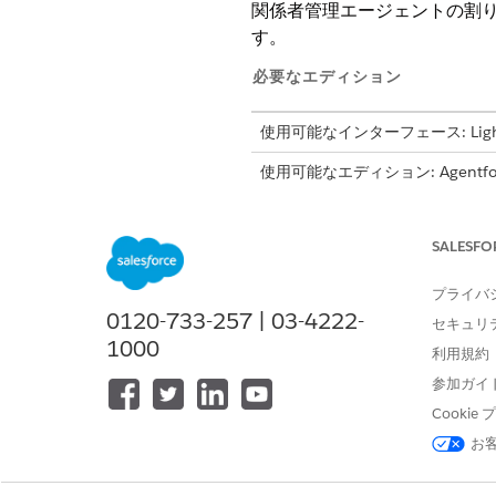
関係者管理エージェントの割り当て
す。
必要なエディション
使用可能なインターフェース: Lightni
使用可能なエディション: Agentfor
Edition、および
Developer
Edit
クセスするには、Agentforce ま
SALESFO
プライバ
プログラム管理を使用する
0120-733-257 | 03-4222-
セキュリ
1000
利用規約
従業員エージェントエージェント
参加ガイ
フローを実行する
Cooki
お
プロンプトテンプレートを実行す
プログラム管理支援 AI 機能を使