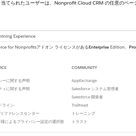
られたユーザーは、Nonprofit Cloud CRM の任意
ng Experience
ce for Nonprofitsアドオン ライセンスがある
Enterprise
Edition、
Pro
ion、またはプログラム管理が有効になっているAgentforce 1 Nonprof
たは Einstein アドオンが必要です。
RCE
COMMUNITY
必要なユーザー権限
シーに関する声明
AppExchange
「
Program Management Edit
ティに関する声明
Salesforce システム管理者
さい。
Salesforce 開発者
でアクションを実行する
詳細については、このページ
ドライン:
Trailhead
「フローの実行」
e プリファレンスセンター
トレーニング
客様によるプライバシー設定の選択肢
トラスト
る
「プロンプトテンプレートユ
用する
プログラム支援 AI