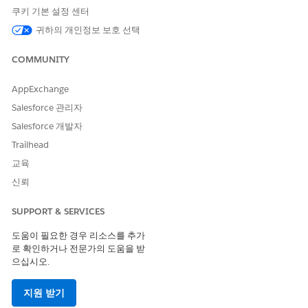
쿠키 기본 설정 센터
플로 실행:
플로 실행
귀하의 개인정보 보호 선택
프롬프트 템플릿 실행:
프롬프트 템플릿 사용자 권한
집합
COMMUNITY
프로그램 관리 보조 AI 기능 사
프로그램 보조 AI
용:
AppExchange
Salesforce 관리자
추천 만들기 작업 사용:
추천 만들기 권한 집합
Salesforce 개발자
참가자 혜택 만들기 작업 사용:
고급 프로그램 관리 권한
Trailhead
참가자 목표 가져오기 작업 사
고급 프로그램 관리 권한 집합
교육
용:
신뢰
참가자 노트 준비 작업 사용:
상호 작용 요약 권한 집합
SUPPORT & SERVICES
Agentforce 패널에 입력한 요청 및 메시지는 추천을 생성하고, 참
도움이 필요한 경우 리소스를 추가
가자 목표를 업데이트하고, 보상 지급을 생성하고, 작업을 생성하
로 확인하거나 전문가의 도움을 받
고, 프로그램 참가자와 관련된 메모를 작성합니다.
으십시오.
지원 받기