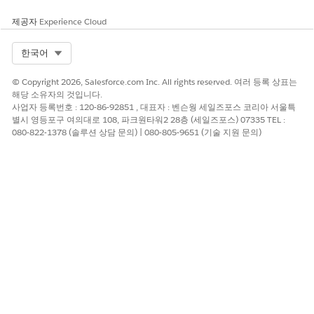
제공자
Experience Cloud
에이전트를 열려면 Agentforce 아이콘(
)을 클
릭합니다.
Select Org
한국어
Agentforce 패널에 요청을 입력합니다.
요청 예제
결과
© Copyright 2026, Salesforce.com Inc. All rights reserved. 여러 등록 상표는
해당 소유자의 것입니다.
Nancy Cruz의 목표를 In
언급된 개인 계정에 대한 목
사업자 등록번호 : 120-86-92851 , 대표자 : 벤슨웡 세일즈포스 코리아 서울특
Progress로 업데이트하십
표 할당 레코드 업데이트
별시 영등포구 여의대로 108, 파크원타워2 28층 (세일즈포스) 07335 TEL :
시오.
080-822-1378 (솔루션 상담 문의) | 080-805-9651 (기술 지원 문의)
알렉스 파커를 위한 30분의
혜택 지급 레코드 만들기
고용 상담 기록.
그들의 주택 신청에 대해
과업 레코드 만들기
금요일에 조던 베넷에게 전
화를 줘요.
마리아 카터를 응급 숙소
추천 레코드 만들기
프로그램으로 안내하세요.
정리하고 Matthew Ramos
제공된 노트 또는 회의 요약
에 대한 메모를 만듭니다.
을 서식화하고 정형적인 구조
회의 정보: 6/3/25 중앙
클라이언트 노트로 구성합니
사무실 오후 4시 PT; 월별