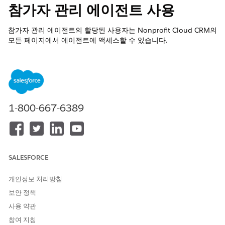
참가자 관리 에이전트 사용
참가자 관리 에이전트의 할당된 사용자는 Nonprofit Cloud CRM의
모든 페이지에서 에이전트에 액세스할 수 있습니다.
필수 EDITION
지원 제품: Lightning Experience
지원 제품: Agentforce for Nonprofit Add On 라이센스가 있는
1-800-667-6389
Enterprise
,
Professional
,
Unlimited
및
Developer
Edition 또
는 Agentforce 1 Nonprofit Edition(프로그램 관리가 활성화된
경우)에 사용할 수 있습니다. 작업에 액세스하려면 각 사용자에
게 Agentforce 또는 Einstein 추가 기능이 있어야 합니다.
SALESFORCE
필요한 사용자 권한
프로그램 관리 사용:
Program Management
개인정보 처리방침
Edition 및 권한
참조
보안 정책
직원 에이전트에서 작업 실행:
세부 사항은 이 페이지를 참조
사용 약관
하십시오.
참여 지침