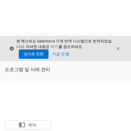
본 텍스트는 Salesforce 기계 번역 시스템으로 번역되었습
니다. 자세한 내용은
여기
를 참조하세요.
닫기
닫기
닫기
영어로 전환
지금 안 함
프로그램 및 사례 관리
목차
목차 표시