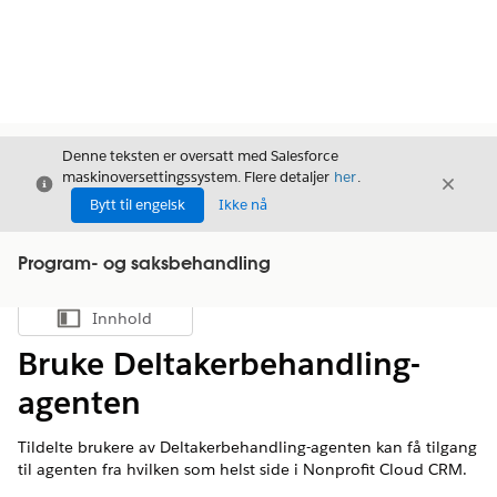
Denne teksten er oversatt med Salesforce
maskinoversettingssystem. Flere detaljer
her
.
Avslutt
Avslut
Avslutt
Bytt til engelsk
Ikke nå
Program- og saksbehandling
Innhold
Vis innholdsfortegnelse
Bruke Deltakerbehandling-
agenten
Tildelte brukere av Deltakerbehandling-agenten kan få tilgang
til agenten fra hvilken som helst side i Nonprofit Cloud CRM.