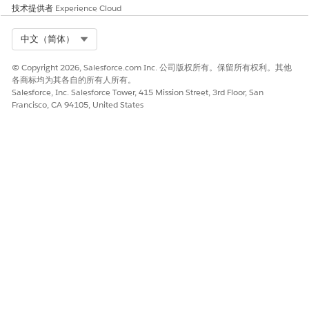
技术提供者
Experience Cloud
记录亚历克斯·帕克30分钟的
创建福利支付记录
工作咨询
Select Org
中文（简体）
提醒我周五打给乔丹·班内特
创建任务记录
关于他们的住房申请
© Copyright 2026, Salesforce.com Inc. 公司版权所有。保留所有权利。其他
各商标均为其各自的所有人所有。
请向 Maria Carter 介绍
创建转诊记录
Salesforce, Inc. Salesforce Tower, 415 Mission Street, 3rd Floor, San
我们的紧急住房计划。
Francisco, CA 94105, United States
清理并为 Matthew Ramos
将提供的备注或会议摘要格
创建备注。会议信息：
式化并组织为正式的结构化
6/3/25 Central Office
客户备注。在确认对生成的
下午 4 点 (PT);每月签
备注满意后，创建交互汇总
到,6 个月计划,表现良好;在
和交互汇总。
杂货店兼职,参加工作培训讲
习班;努力处理预算问题,食
品和娱乐超支;审查预算,制
定订正支出计划;从下周开始
参加金融扫盲班;对社区大学
的奖学金感兴趣。