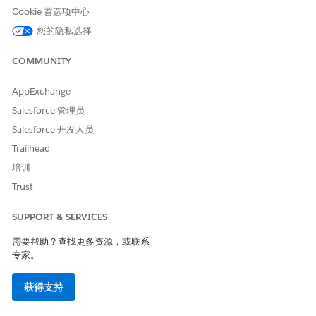
Cookie 首选项中心
要使用“获取参与者目标”操
高级计划管理权限集
您的隐私选择
作：
COMMUNITY
要使用“准备参与者备注”操
交互汇总权限集
作：
AppExchange
您在 Agentforce 面板中输入的请求和提示会创建转诊、更新参与
Salesforce 管理员
者目标、创建福利支付、创建任务并准备与计划参与者相关的备
Salesforce 开发人员
注。
Trailhead
培训
Trust
要打开客服人员，请单击 Agentforce 图标 (
SUPPORT & SERVICES
)。
需要帮助？查找更多资源，或联系
在 Agentforce 面板中输入请求。
专家。
请求示例
结果
获得支持
将 Nancy Cruz 的找工作目
更新提及的个人客户的目标
标更新为“进行中”。
分配记录