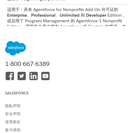
适用于：具有 Agentforce for Nonprofits Add On 许可证的
Enterprise
、
Professional
、
Unlimited
和
Developer
Edition，
或启用了 Program Management 的 Agentforce 1 Nonprofit
Edition。需要每个用户拥有 Agentforce 或 Einstein 加载项，才
可以访问操作。
所需用户权限
要使用计划管理：
请参阅
项目管理版本和权限
1-800-667-6389
要在员工客服人员客服人员中
有关详细信息，请参阅此页面
执行操作：
运行流：
运行流
SALESFORCE
运行提示模板：
提示模板用户权限集
要使用项目管理辅助 AI 功能：
程序辅助 AI
隐私声明
安全声明
要使用“创建转诊”操作：
创建转诊权限集
使用条款
要使用“创建参与者权益”操
高级计划管理权限
参与准则
作：