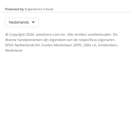
Aanvraagformulier
Beoordeling
Powered by
Experience Cloud
Voordeeltoewijzing
Uitbetaling van voordeel
Select Org
Nederlands
Belemmering bij zorg
Zorgplan
© Copyright 2026, salesforce.com inc. Alle rechten voorbehouden. De
Doeltoewijzing
diverse handelsmerken zijn eigendom van de respectieve eigenaren.
SFDC Netherlands BV, Gustav Mahlerlaan 2970, 1081 LA, Amsterdam,
Interactie
Nederland
Samenvatting van interacties
Programma-inschrijving
Openbare klacht
Recordwaarschuwing
Verwijzing
Taak
Een uitgebreide deelnemerssamenvatting omvat deze secties,
afhankelijk van beschikbaarheid van gegevens.
Programmasamenvatting
Laatste uitbetaling
Recordwaarschuwingen
Volgende (doelen, taken, aanmeldingsformulieren)