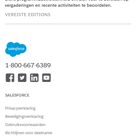
vergaderingen en recente activiteiten te beoordelen.
VEREISTE EDITIONS
Beschikbaar in: Lightning Experience
Beschikbaar in:
Enterprise
,
Professional
,
Unlimited
en
Developer
Edition met de Agentforce for Nonprofits Add-
On-licentie of de Agentforce 1 Nonprofit Edition, waarbij
Programmabeheer is ingeschakeld. Vereist dat elke
gebruiker de Agentforce of Einstein uitbreiding heeft om
1-800-667-6389
toegang te krijgen tot de acties.
VEREISTE GEBRUIKERSMACHTIGINGEN
Programmabeheer
Zie Editions en
SALESFORCE
gebruiken:
machtigingen voor
programmabeheer
Privacyverklaring
Acties uitvoeren in
ZIE DEZE PAGINA VOOR
Beveiligingsverklaring
Medewerkeragenten:
DETAILS
Gebruiksvoorwaarden
Stromen uitvoeren:
Stromen uitvoeren
Richtlijnen voor deelname