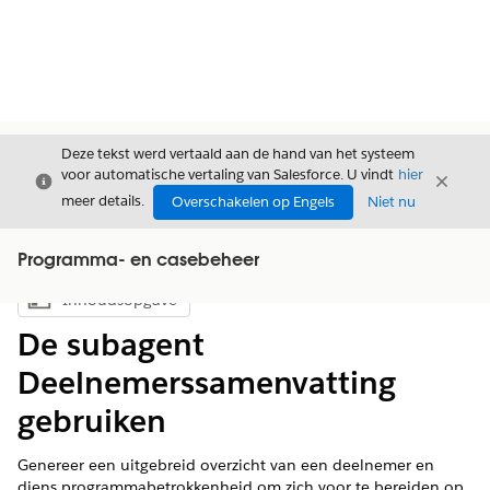
Deze tekst werd vertaald aan de hand van het systeem
voor automatische vertaling van Salesforce. U vindt
hier
Sluiten
Sluite
Sluiten
meer details.
Overschakelen op Engels
Niet nu
Programma- en casebeheer
Inhoudsopgave
Inhoudsopgave weergeven
De subagent
Deelnemerssamenvatting
gebruiken
Genereer een uitgebreid overzicht van een deelnemer en
diens programmabetrokkenheid om zich voor te bereiden op