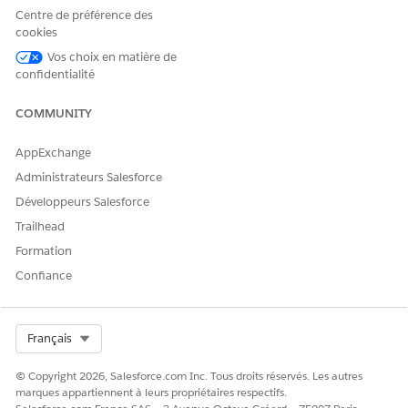
Centre de préférence des
Ensemble d'autorisations
cookies
Suivre les demandes
Vos choix en matière de
confidentialité
Pour utiliser le partage de
Ensemble d'autorisations
données conforme avec des
Utilisateur du partage de
applications :
données conforme
COMMUNITY
Pour permettre à
Ensemble d'autorisations
AppExchange
l'infrastructure de
Personnaliser l'application
découverte d'utiliser des
Administrateurs Salesforce
évaluations avec des
Développeurs Salesforce
applications :
Trailhead
Pour utiliser l'infrastructure
Ensemble d'autorisations
Formation
de formulaire :
Utilisateur de l'infrastructure
Confiance
de formulaire
OU
Ensemble d'autorisations
Select Org
Français
Gestionnaire d'infrastructure
de formulaire
© Copyright 2026, Salesforce.com Inc. Tous droits réservés. Les autres
marques appartiennent à leurs propriétaires respectifs.
Pour gérer les résumés
Ensemble d'autorisations