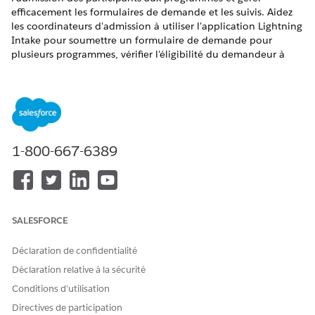
efficacement les formulaires de demande et les suivis. Aidez
les coordinateurs d'admission à utiliser l'application Lightning
Intake pour soumettre un formulaire de demande pour
plusieurs programmes, vérifier l'éligibilité du demandeur à
tous les programmes à un emplacement unique et gérer les
demandes en cours. Pour des programmes avec des exigences
de saisie plus simples, les coordinateurs peuvent également
ajouter un participant à un programme avec une action
rapide.
ÉDITIONS REQUISES
1-800-667-6389
Disponible avec : Nonprofit Cloud
Disponible avec : Lightning Experience
SALESFORCE
AUTORISATIONS UTILISATEUR REQUISES
Déclaration de confidentialité
Pour suivre les demandes :
Ensemble d'autorisations
Déclaration relative à la sécurité
Gestion des programmes
Conditions d’utilisation
avancée
Directives de participation
ET