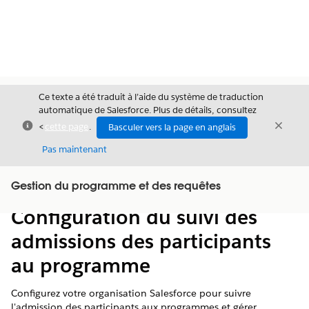
Ce texte a été traduit à l’aide du système de traduction
automatique de Salesforce. Plus de détails, consultez
Fermer
Ferme
<
cette page
.
Basculer vers la page en anglais
Fermer
Pas maintenant
Table des
Gestion du programme et des requêtes
Afficher la table des matières
matières
Configuration du suivi des
admissions des participants
au programme
Configurez votre organisation Salesforce pour suivre
l'admission des participants aux programmes et gérer