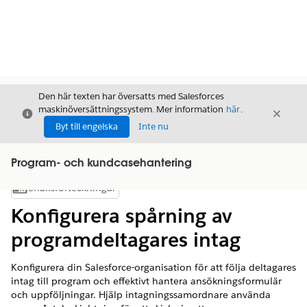
Den här texten har översatts med Salesforces
maskinöversättningssystem. Mer information
här
.
Stäng
Stäng
Stäng
Byt till engelska
Inte nu
Program- och kundcasehantering
Innehållsförteckningar
Visa innehållsförteckning
Konfigurera spårning av
programdeltagares intag
Konfigurera din Salesforce-organisation för att följa deltagares
intag till program och effektivt hantera ansökningsformulär
och uppföljningar. Hjälp intagningssamordnare använda