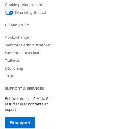
Använda efterföljande
Behörighetsuppsättningen
Cookie-preferenscenter
datadelning med program:
Användare av kompatibel
Dina integritetsval
datadelning
För att låta Discovery
Behörighetsuppsättningen
COMMUNITY
Framework använda
Anpassa program
bedömningar med program:
AppExchange
Använda formulärramverk:
Behörighetsuppsättningen
Salesforce-administratörer
Form Framework User
Salesforce-utvecklare
ELLER
Trailhead
Utbildning
Behörighetsuppsättningen
Form Framework Manager
Trust
Hantera
Behörighetsuppsättningen
SUPPORT & SERVICES
interaktionssammanfattning
Interaktionssammanfattning
ar:
Behöver du hjälp? Hitta fler
resurser eller kontakta en
Hantera remisser:
Behörighetsuppsättningen
expert.
Kundcasehänvisning
Hantera bedömningar:
Behörighetsuppsättningen
Få support
Branschbedömning