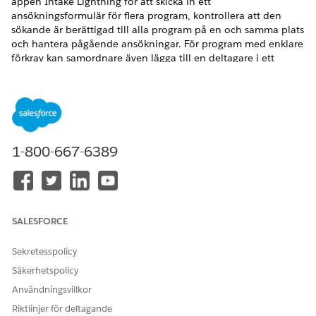
appen Intake Lightning för att skicka in ett
ansökningsformulär för flera program, kontrollera att den
sökande är berättigad till alla program på en och samma plats
och hantera pågående ansökningar. För program med enklare
förkrav kan samordnare även lägga till en deltagare i ett
program med en snabbåtgärd.
VERSIONER SOM KRÄVS
Tillgängliga i: Nonprofit Cloud
1-800-667-6389
Tillgängliga i: Lightning Experience
ANVÄNDARBEHÖRIGHETER SOM KRÄVS
Följa program:
Behörighetsuppsättningen
SALESFORCE
Avancerad
programhantering
Sekretesspolicy
OCH
Säkerhetspolicy
Behörighetsuppsättningen
Användningsvillkor
Följ program
Riktlinjer för deltagande