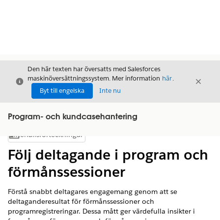
Den här texten har översatts med Salesforces
maskinöversättningssystem. Mer information
här
.
Stäng
Stäng
Stäng
Byt till engelska
Inte nu
Program- och kundcasehantering
Innehållsförteckningar
Visa innehållsförteckning
Följ deltagande i program och
förmånssessioner
Förstå snabbt deltagares engagemang genom att se
deltaganderesultat för förmånssessioner och
programregistreringar. Dessa mått ger värdefulla insikter i