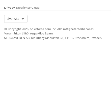
Drivs av
Experience Cloud
LÖSTE DENNA ARTIKEL DITT PROBLEM?
Berätta för oss vad vi kan förbättra!
Select Org
Svenska
Ja
Nej
© Copyright 2026, Salesforce.com Inc. Alla rättigheter förbehålles.
Varumärken tillhör respektive ägare.
SFDC SWEDEN AB, Klarabergsviadukten 63, 111 64 Stockholm, Sweden