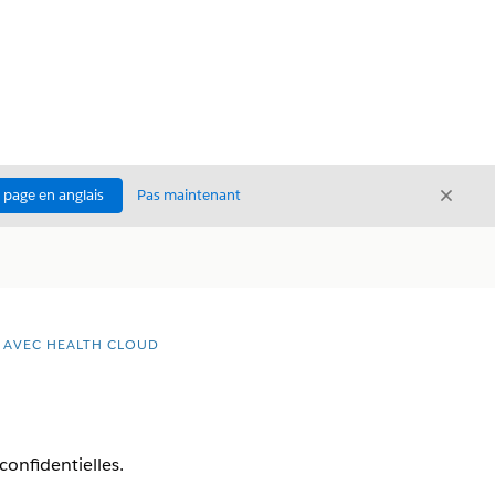
Ferme
a page en anglais
Pas maintenant
Fermer
T AVEC HEALTH CLOUD
confidentielles.