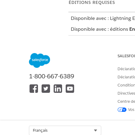
ÉDITIONS REQUISES
Disponible avec : Lightning 
Disponible avec : éditions
En
Pour utiliser le flux de vérificati
SALESFO
Par exemple, vous recevez l'a
Déclarati
1-800-667-6389
Déclaratio
Pour lancer la fenêtre de vérif
Si votre administrateur a ajo
Conditions
accéder à ce flux.
Directive
Recherchez l'appelant dans v
Centre de
Vos
Select Org
Français