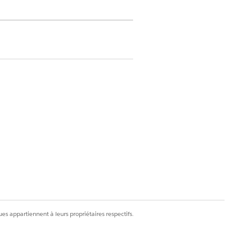
ux
d'utilitaires.
t, ouvrez une page d'enregistrement pour
ersonne
.
es appartiennent à leurs propriétaires respectifs.