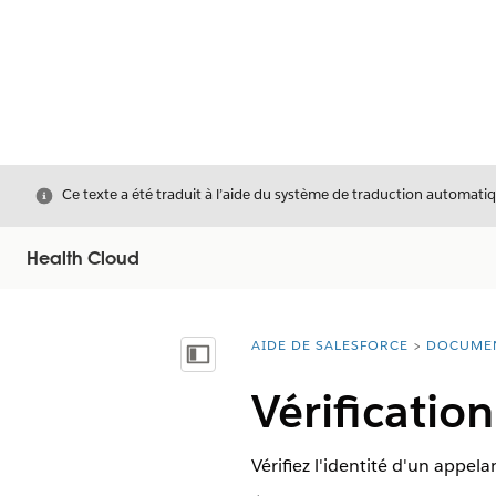
Fermer
Ce texte a été traduit à l’aide du système de traduction automatiq
Health Cloud
AIDE DE SALESFORCE
DOCUME
Vous êtes ici :
Afficher la table des matières
Vérification
Vérifiez l'identité d'un appel