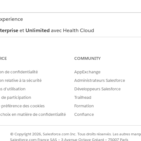
Experience
terprise
et
Unlimited
avec Health Cloud
AUTORISATIONS UTILISATEUR REQUISES
on de l'identité :
Autorisation Utilisateur de fl
RCE
COMMUNITY
ppel d'une personne qui souhaite obtenir des informations.
on de confidentialité
AppExchange
n relative à la sécurité
Administrateurs Salesforce
ication de l'identité, cliquez sur le bouton Vérification dans la barre 
uté le flux de vérification de l'identité à une page d'enregistremen
 d’utilisation
Développeurs Salesforce
s de participation
Trailhead
otre organisation de santé en utilisant le champ
Rechercher une p
 préférence des cookies
Formation
 choix en matière de confidentialité
Confiance
© Copyright 2026, Salesforce.com Inc. Tous droits réservés. Les autres marqu
Salesforce.com France SAS – 3 Avenue Octave Gréard – 75007 Paris