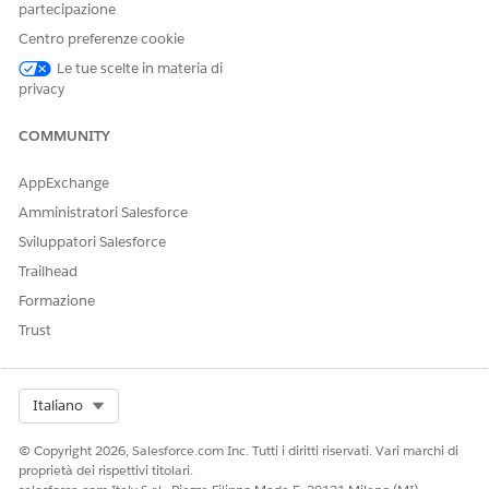
Nella sezione Autorizzazioni oggetto standard, abilitare le
partecipazione
autorizzazioni
Lettura
e
Visualizza tutti i
record per
Centro preferenze cookie
l'oggetto Processi Omni.
Salva le modifiche.
Le tue scelte in materia di
privacy
VEDERE ANCHE:
COMMUNITY
OmniStudio
AppExchange
Amministratori Salesforce
Sviluppatori Salesforce
QUESTO ARTICOLO HA RISOLTO IL PROBLEMA?
Facci sapere, così possiamo migliorare!
Trailhead
Formazione
Sì
No
Trust
Select Org
Italiano
© Copyright 2026, Salesforce.com Inc. Tutti i diritti riservati. Vari marchi di
proprietà dei rispettivi titolari.