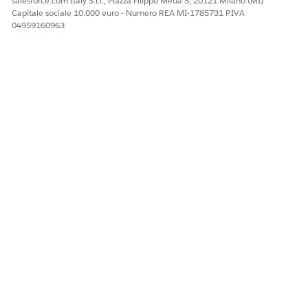
salesforce.com Italy S.r.l., Piazza Filippo Meda 5, 20121 Milano (MI)
Capitale sociale 10.000 euro - Numero REA MI-1785731 P.IVA
04959160963