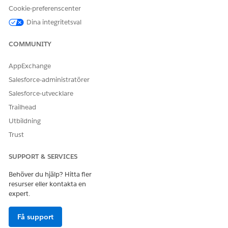
SE ÄVEN:
Cookie-preferenscenter
Dina integritetsval
OmniStudio
COMMUNITY
AppExchange
LÖSTE DENNA ARTIKEL DITT PROBLEM?
Berätta för oss vad vi kan förbättra!
Salesforce-administratörer
Salesforce-utvecklare
Ja
Nej
Trailhead
Utbildning
Trust
SUPPORT & SERVICES
Behöver du hjälp? Hitta fler
resurser eller kontakta en
expert.
Få support