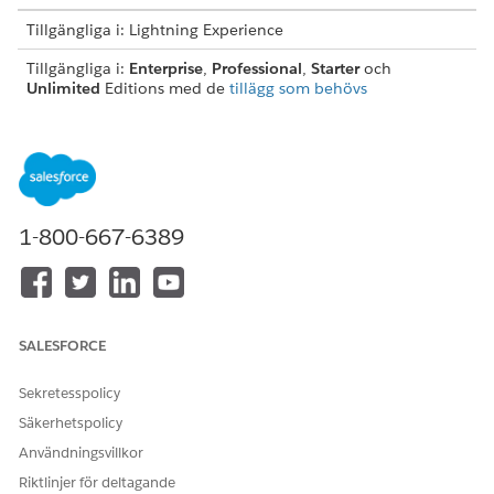
Tillgängliga i: Lightning Experience
Tillgängliga i:
Enterprise
,
Professional
,
Starter
och
Unlimited
Editions med de
tillägg som behövs
ANVÄNDARBEHÖRIGHETER SOM KRÄVS
Ge användare åtkomst till
Behörighetsuppsättningen
Åtgärdsöppnaren:
Industry Service Excellence
1-800-667-6389
Ge användare åtkomst till
Behörighetsuppsättningen
OmniScripts:
OmniStudio-användare
I snabbsökningsrutan under Inställningar anger du
och väljer sedan
Profiler
.
Profiler
SALESFORCE
Klicka på
Redigera
bredvid profilen Standardanvändare
eller en annan profil som är tilldelad till CCA.
Sekretesspolicy
I sektionen Standardobjektbehörigheter, aktivera
behörigheterna
Läs
och
Visa alla poster
för objektet Omni-
Säkerhetspolicy
processer.
Användningsvillkor
Spara dina ändringar.
Riktlinjer för deltagande