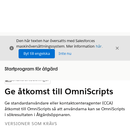
Den här texten har översatts med Salesforces
maskinöversättningssystem. Mer information
här
.
Stäng
Stäng
Stäng
Byt till engelska
Inte nu
Startprogram för åtgärd
Innehållsförteckningar
Visa innehållsförteckning
Ge åtkomst till OmniScripts
Ge standardanvändare eller kontaktcenteragenter (CCA)
åtkomst till OmniScripts så att användarna kan se OmniScripts
i sökresultaten i Åtgärdsöppnaren.
VERSIONER SOM KRÄVS