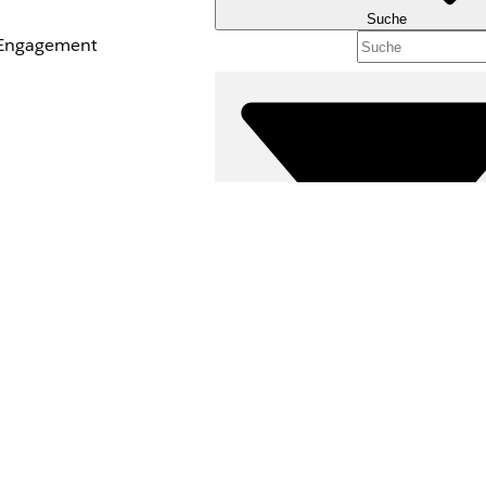
Suche
t Engagement
Filter (0)
FILTER AUSWÄHLEN
Ja
Nein
Produktbereich