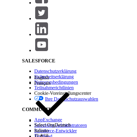
Salesforce Help | Article
SALESFORCE
Datenschutzerklärung
Sicherheitserklärung
English
Nutzungsbedingungen
Français
Teilnahmerichtlinien
Cookie-Voreinstellungscenter
Ihre Datenschutzauswahlen
COMMUNITY
AppExchange
Select Org
Deutsch
Salesforce-Administratoren
Italiano
Salesforce-Entwickler
Trailhead
日本語