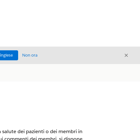
Chiud
'inglese
Non ora
Chiudi
a salute dei pazienti o dei membri in
 sui commenti dei membri, si dispone