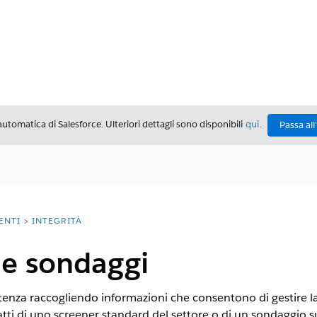
automatica di Salesforce. Ulteriori dettagli sono disponibili
qui
.
Passa all
ENTI
INTEGRITÀ
 e sondaggi
istenza raccogliendo informazioni che consentono di gestire l
ratti di uno screener standard del settore o di un sondaggio