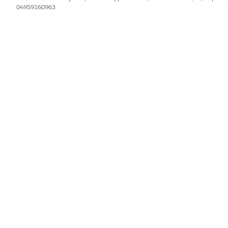
04959160963
IL PROBLEMA?
orare!