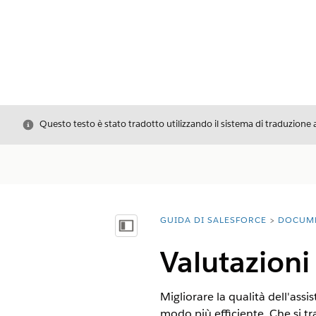
Chiudi
Questo testo è stato tradotto utilizzando il sistema di traduzione 
GUIDA DI SALESFORCE
DOCUM
Ti trovi qui:
Mostra sommario
Valutazioni
Migliorare la qualità dell'ass
modo più efficiente. Che si t