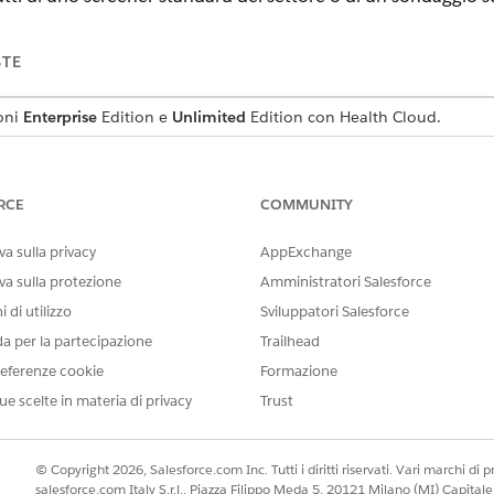
STE
ioni
Enterprise
Edition e
Unlimited
Edition con Health Cloud.
aggi Salesforce per Health Cloud consentono di migliorare la gestion
RCE
COMMUNITY
i. Confrontare le funzionalità di ogni funzione per decidere quale
zare la salute di un paziente
a sulla privacy
AppExchange
izza la potenza del framework Discovery e di Omnistudio per creare
va sulla protezione
Amministratori Salesforce
tare le valutazioni in due formati diversi. Un operatore sanitario am
 di utilizzo
Sviluppatori Salesforce
elefono o di persona. Inviare una notifica tramite email a un pazien
 in un sito Experience Cloud.
da per la partecipazione
Trailhead
eferenze cookie
Formazione
olta di commenti
entono di creare moduli facili da usare, ad esempio sondaggi pre-i
ue scelte in materia di privacy
Trust
r raccogliere commenti dai pazienti e dai membri.
pazienti o sui membri
© Copyright 2026, Salesforce.com Inc. Tutti i diritti riservati. Vari marchi di pro
istenza raccogliendo informazioni che aiutano a gestire i propri paz
salesforce.com Italy S.r.l., Piazza Filippo Meda 5, 20121 Milano (MI) Capit